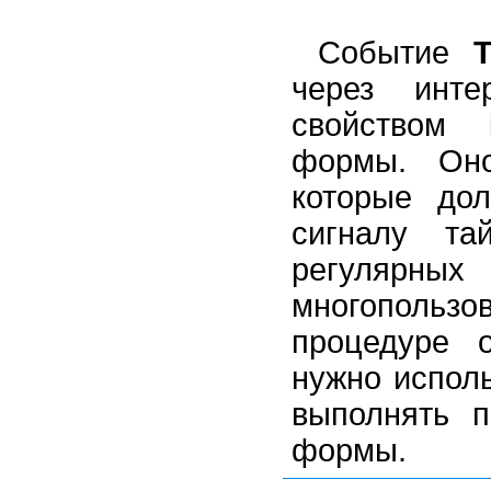
Событие
через инте
свойством
формы. Оно
которые до
сигналу та
регуляр
многопольз
процедуре 
нужно исполь
выполнять п
формы.