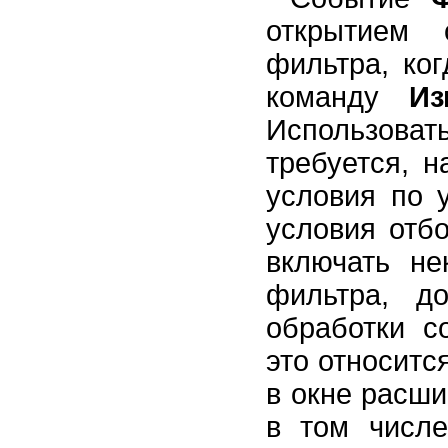
событий
открытием 
Создание перекрестного отчета
с изменяющимся числом
фильтра, ко
столбцов
Использование функций для
команду
Из
обработки событий
Использоват
Настройка пользовательского
интерфейса
требуется, 
Интеграция Access 2002 с
другими компонентами Office
условия по 
2002
Особенности сетевых
условия отб
приложений Access
включать не
Проекты Microsoft Access 2002
Репликация баз данных
фильтра, д
Миграция приложений
обработки 
Администрирование баз данных
это относится
Приложение 1. Глоссарий.
Приложение 2. Сетевое
в окне расши
приложение "Игра в
доминирование".
в том числ