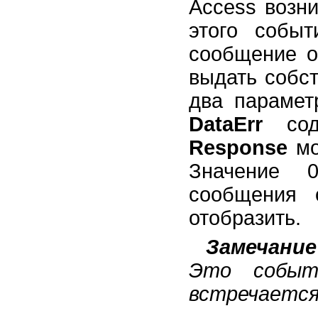
Access возн
этого событ
сообщение о
выдать собс
два параме
DataErr
соде
Response
мо
Значение 0
сообщения 
отобразить.
Замечание
Это событ
встречается