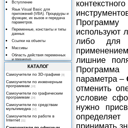
контекстн
Вступление
Язык Visual Basic для
инструменто
приложений (VBA). Процедуры и
функции, их вызов и передача
Программу 
параметров.
Переменные, константы и типы
используют л
данных
либо для 
Ссылки на объекты
Массивы
применение
Область действия переменных
лишние поля
и процедур
КАТАЛОГ
Управляющие конструкции
Программа
Объектные модели Microsoft
Самоучители по 3D-графике
[9]
параметра –
Access 2002. Основные
Самоучители по инженерным
понятия.
программам
отменить оп
[10]
Объектные модели Microsoft
Самоучители по графическим
Office 2002
условие сфо
программам
[24]
Объектная модель Microsoft
Самоучители по средствам
нужно присв
Access 2002
мультимедиа
[12]
Объектные модели доступа к
определяет
Самоучители по работе в
данным. Объектная модель
Internet
Microsoft DAO 3.6.
[11]
принимать зн
Самоучители по офисным
Модель объектов ActiveX для