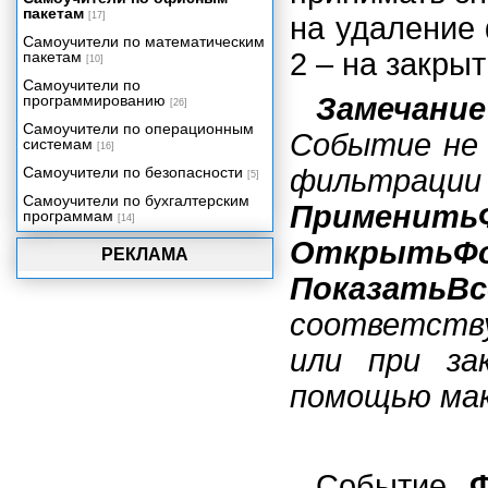
пакетам
управления данными
[17]
на удаление 
Самоучители по математическим
Объектная модель Visual Basic
2 – на закры
пакетам
для приложений
[10]
Самоучители по
Объектная модель Microsoft
программированию
Замечание
Office 2002
[26]
Самоучители по операционным
Использование объектов и
Событие не 
системам
семейств
[16]
Самоучители по безопасности
фильтрац
Модули как объекты Access
[5]
Самоучители по бухгалтерским
Среда программирования
Применить
программам
Access 2002. Окно редактора
[14]
кода.
ОткрытьФ
РЕКЛАМА
Использование окна просмотра
объектов
ПоказатьВс
Установка ссылок на объектные
соответств
библиотеки
Инструментальные средства
или при за
отладки
помощью ма
Программирование в формах
и отчетах. События Access.
Последовательности событий
Access
Событие
Создание процедур обработки