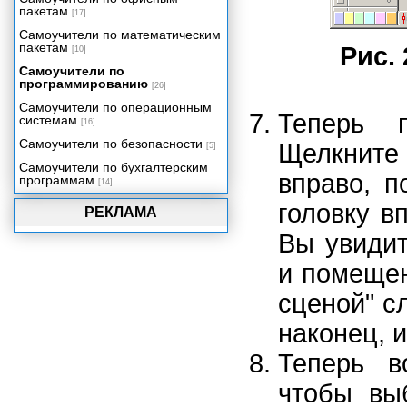
пакетам
[17]
Самоучители по математическим
пакетам
Рис. 
[10]
Самоучители по
программированию
[26]
Самоучители по операционным
Теперь 
системам
[16]
Самоучители по безопасности
Щелкните 
[5]
Самоучители по бухгалтерским
вправо, п
программам
[14]
головку в
РЕКЛАМА
Вы увидит
и помещен
сценой" с
наконец, и
Теперь в
чтобы выб