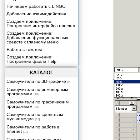
Начинаем работать с LINGO
Добавление взаимодействия
Создаем приложение:
Построение интерфейса проекта
Создаем приложение:
Добавление функциональных
средств к главному меню
Работа с текстом
Создаем приложение:
Построение файла Help
Включение звука в ваше
КАТАЛОГ
приложение
Создаем приложение:
Самоучители по 3D-графике
[9]
Добавление контента со
сведениями о продукции
Самоучители по инженерным
программам
[10]
Включение цифрового видео в
ваше приложение
Самоучители по графическим
программам
[24]
Трехмерная графика реального
времени
Самоучители по средствам
мультимедиа
[12]
Создаем приложение:
Видеопрезентация
Самоучители по работе в
Internet
Упаковка вашего проекта
[11]
Самоучители по офисным