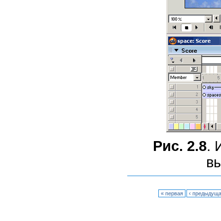
Рис. 2.8
. 
в
« первая
‹ предыдущ