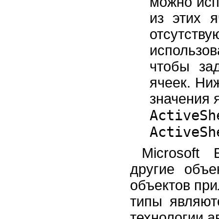
можно исп
из этих 
отсутст
использо
чтобы за
ячеек. Ни
значения 
ActiveSh
ActiveSh
Microsoft
другие объе
объектов пр
типы являют
технологии а