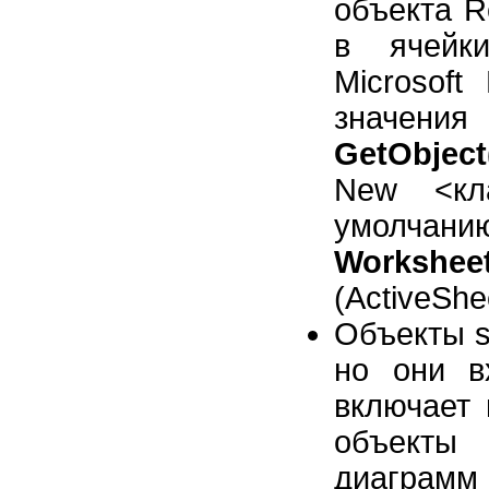
объекта R
в ячейк
Microsoft
значени
GetObject
New <кла
умолчанию
Workshee
(ActiveShe
Объекты s
но они в
включает 
объекты
диаграмм 