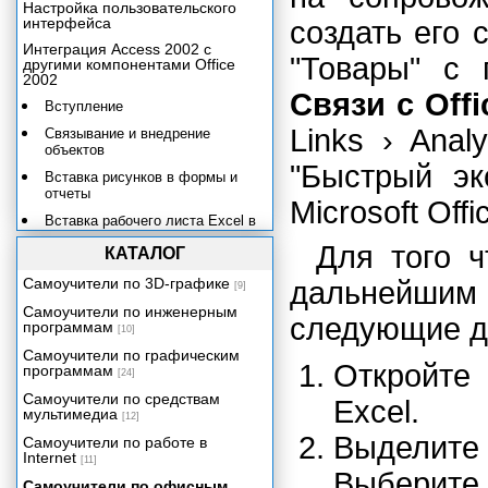
Настройка пользовательского
интерфейса
создать его 
Интеграция Access 2002 с
"Товары" с
другими компонентами Office
2002
Связи с Offi
Вступление
Links › Analy
Связывание и внедрение
объектов
"Быстрый эк
Вставка рисунков в формы и
отчеты
Microsoft Offic
Вставка рабочего листа Excel в
форму или отчет
Для того ч
КАТАЛОГ
Вставка документов Word в
таблицы, формы и отчеты
Самоучители по 3D-графике
дальнейши
[9]
Access
Самоучители по инженерным
следующие д
Автоматизация. Клиенты и
программам
[10]
серверы автоматизации.
Самоучители по графическим
Откройте 
Взаимодействие компонентов
программам
[24]
Office 2002. Использование
Самоучители по средствам
Microsoft Access в качестве
Excel.
мультимедиа
клиента автоматизации.
[12]
Выделите 
Самоучители по работе в
Операции с объектами
Internet
Microsoft Excel
[11]
Выберит
Самоучители по офисным
Обмен данными с Microsoft