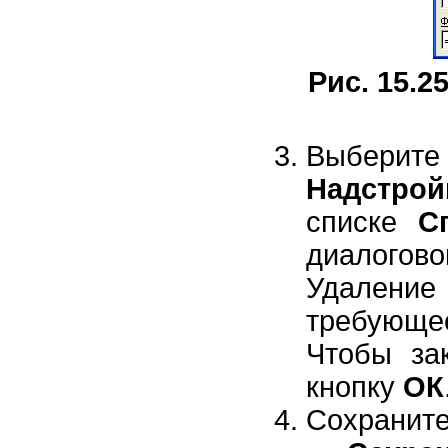
Рис. 15.2
Выберит
Надстрой
списке
С
диалого
Удалени
требующе
Чтобы за
кнопку
ОК
Сохранит