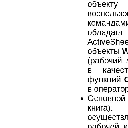
объект
восполь
командам
обладае
ActiveSh
объекты
W
(рабочий л
в качес
функций
в операто
Основной
книга)
осуществл
рабочей к