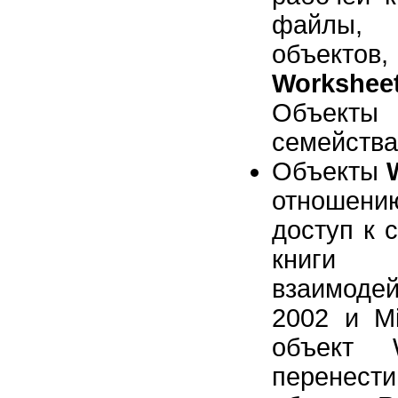
файлы, 
объектов
Workshee
Объекты 
семейства
Объекты
отношению
доступ к 
книги 
взаимодей
2002 и Mi
объект 
перенест