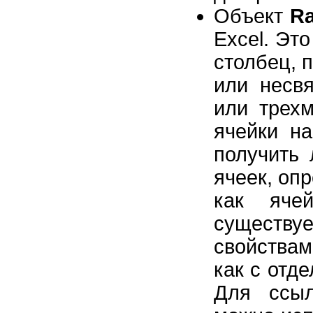
Объект
R
Excel. Это
столбец, 
или несвя
или трех
ячейки на
получить 
ячеек, оп
как яче
существу
свойства
как с отде
Для ссыл