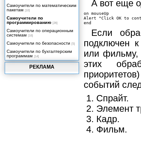
А вот еще 
времени
Самоучители по математическим
пакетам
Создаем приложение:
[10]
on mouseUp

Видеопрезентация
Самоучители по
Alert "Click OK to cont
Упаковка вашего проекта
программированию
[26]
Если обра
Самоучители по операционным
системам
[16]
подключен к
Самоучители по безопасности
[5]
или фильму, 
Самоучители по бухгалтерским
программам
[14]
этих обраб
РЕКЛАМА
приоритетов)
событий сле
Спрайт.
Элемент т
Кадр.
Фильм.