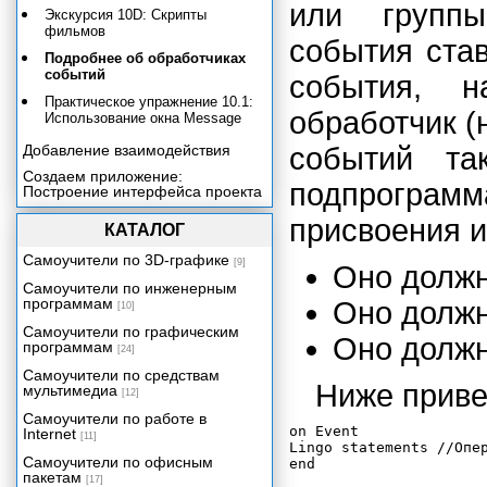
или группы
Экскурсия 10D: Скрипты
фильмов
события ста
Подробнее об обработчиках
событий
события, н
Практическое упражнение 10.1:
обработчик 
Использование окна Message
Добавление взаимодействия
событий та
Создаем приложение:
подпрограм
Построение интерфейса проекта
Создаем приложение:
присвоения и
КАТАЛОГ
Добавление функциональных
средств к главному меню
Самоучители по 3D-графике
[9]
Оно долж
Работа с текстом
Самоучители по инженерным
Создаем приложение:
программам
Оно должн
[10]
Построение файла Help
Самоучители по графическим
Оно должн
Включение звука в ваше
программам
[24]
приложение
Самоучители по средствам
Создаем приложение:
Ниже приве
мультимедиа
[12]
Добавление контента со
сведениями о продукции
Самоучители по работе в
on Event

Internet
Включение цифрового видео в
[11]
Lingo statements //Опер
ваше приложение
Самоучители по офисным
пакетам
Трехмерная графика реального
[17]