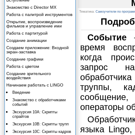
Вступление
Знакомство с Director MX
Тематика:
Самоучители по програ
Работа с палитрой инструментов
Подроб
Открытие, воспроизведение
фильмов и управление ими
Работа с партитурой
Событие
–
Создание анимации
время восп
Создаем приложение: Входной
экран-заставка
когда проис
Создание графики
запрос на
Работа с цветом
Создание зрительного
обработчик
воздействия
труппы, к
Начинаем работать с LINGO
Введение
сообщение,
Знакомство с обработчиками
событий
операторы об
Экскурсия 10А: Скрипты
спрайтов
Обработч
Экскурсия 10В: Скрипты трупп
языка Lingo
Экскурсия 10С: Скрипты кадров