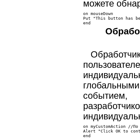
можете обнар
on mouseDown

Put "This button has be
Обрабо
Обработ
пользова
индивиду
глобальными
событием,
разработчи
индивидуальн
on myCustomAction //По 
Alert "Click OK to cont