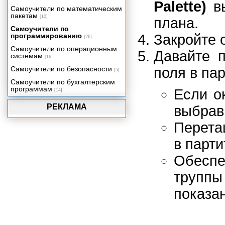
Palette)
вы
времени
Самоучители по математическим
пакетам
[10]
Создаем приложение:
плана.
Видеопрезентация
Самоучители по
программированию
Закройте 
Упаковка вашего проекта
[26]
Самоучители по операционным
Давайте п
системам
[16]
Самоучители по безопасности
поля в пар
[5]
Самоучители по бухгалтерским
программам
Если о
[14]
РЕКЛАМА
выбра
Перета
в парти
Обеспе
труппы
показан