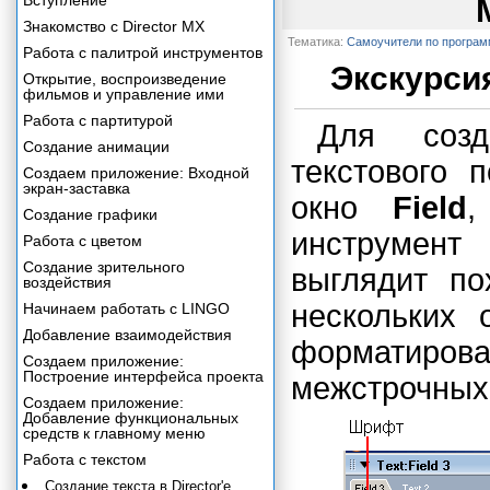
Вступление
Знакомство с Director MX
Тематика:
Самоучители по програ
Работа с палитрой инструментов
Экскурсия
Открытие, воспроизведение
фильмов и управление ими
Работа с партитурой
Для созд
Создание анимации
текстового 
Создаем приложение: Входной
экран-заставка
окно
Field
,
Создание графики
инструмен
Работа с цветом
Создание зрительного
выглядит п
воздействия
нескольких
Начинаем работать с LINGO
Добавление взаимодействия
форматирова
Создаем приложение:
Построение интерфейса проекта
межстрочных 
Создаем приложение:
Добавление функциональных
средств к главному меню
Работа с текстом
Создание текста в Director'e