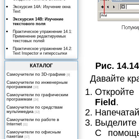
Экскурсия 14А: Изучение окна
Text
Экскурсия 14В: Изучение
текстового поля
Практическое упражнение 14.1:
Применение редактируемых
текстовых полей
Практическое упражнение 14.2:
Text Inspector и гиперссылки
Дополнительные опции для
Рис. 14.14
КАТАЛОГ
текста
Экскурсия 14 С: Изучение
Самоучители по 3D-графике
[9]
Давайте кра
встроенных шрифтов
Самоучители по инженерным
программам
Создаем приложение:
[10]
Откройте
Построение файла Help
Самоучители по графическим
Включение звука в ваше
программам
Field
.
[24]
приложение
Самоучители по средствам
Напечата
Создаем приложение:
мультимедиа
[12]
Добавление контента со
сведениями о продукции
Самоучители по работе в
Выделите 
Internet
[11]
Включение цифрового видео в
С помощ
ваше приложение
Самоучители по офисным
пакетам
[17]
Трехмерная графика реального