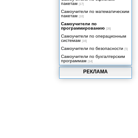
ваше приложение
пакетам
[17]
Трехмерная графика реального
Самоучители по математическим
времени
пакетам
[10]
Создаем приложение:
Самоучители по
Видеопрезентация
программированию
[26]
Упаковка вашего проекта
Самоучители по операционным
системам
[16]
Самоучители по безопасности
[5]
Самоучители по бухгалтерским
программам
[14]
РЕКЛАМА