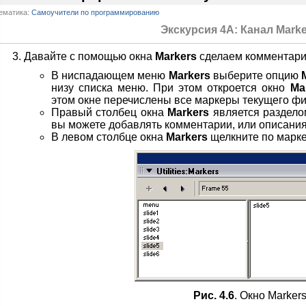
ематика:
Самоучители по программированию
Экскурсия 4А: Канал Marke
Давайте с помощью окна
Markers
сделаем комментарии
В ниспадающем меню
Markers
выберите опцию
низу списка меню. При этом откроется окно
Ma
этом окне перечислены все маркеры текущего ф
Правый столбец окна
Markers
является раздело
вы можете добавлять комментарии, или описания
В левом столбце окна
Markers
щелкните по марк
Рис. 4.6
. Окно Marker