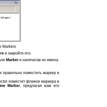
е Markers
rs
и закройте его.
нале
Marker
и напечатав их имена.
м правильно поместить маркер в
rector поместит флажок маркера в
ew Marker
, предлагая вам его