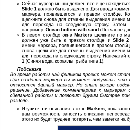
Сейчас курсор мыши должен все еще находиться
Slide 1
должно быть выделено. Для ввода коммен
маркера, появившегося в правом столбце. Ко
щелкните снова для отмены выделения имени 
для перехода на следующую строку. Затем 
например,
Ocean bottom with sand
(Песчаное дно
В левом столбце окна
Markers
щелкните по ма
должен уже быть в правом столбце, и
Slide 2
имени маркера, появившегося в правом столбце
снова щелкните для отмены выделения имени 
для перехода на следующую строку. Напечатайт
1
(Синяя вода, кораллы, рыба типа 1).
Подсказка
Во время работы над фильмом проект может стать
При создании маркера вы можете подумать, что 
относится данный маркер. Но опыт вскоре подс
решение. Добавление комментариев к маркерам 
сделанной работы и позволит другим быстрее пон
разделе
.
Изучите эти описания в окне
Markers
, показанно
вам возможность заносить описания непосредст
этого их будет труднее потерять, чем заметки на б