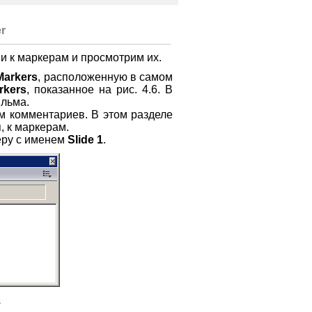
r
 к маркерам и просмотрим их.
Markers
, расположенную в самом
rkers
, показанное на рис. 4.6. В
ильма.
м комментариев. В этом разделе
, к маркерам.
еру с именем
Slide 1
.
s