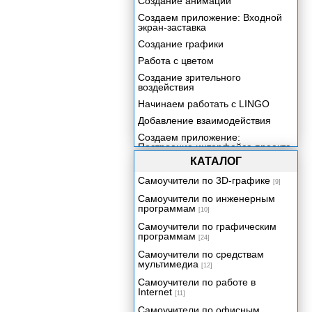
Создание анимации
Создаем приложение: Входной
экран-заставка
Создание графики
Работа с цветом
Создание зрительного
воздействия
Начинаем работать с LINGO
Добавление взаимодействия
Создаем приложение:
Построение интерфейса проекта
КАТАЛОГ
Создаем приложение:
Добавление функциональных
Самоучители по 3D-графике
средств к главному меню
[9]
Самоучители по инженерным
Работа с текстом
программам
[10]
Создаем приложение:
Построение файла Help
Самоучители по графическим
программам
[24]
Включение звука в ваше
приложение
Самоучители по средствам
мультимедиа
[12]
Создаем приложение:
Добавление контента со
Самоучители по работе в
сведениями о продукции
Internet
[11]
Включение цифрового видео в
Самоучители по офисным