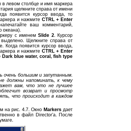
 в левом столбце и имя маркера
тария щелкните справа от имени
гда появится курсор ввода, то
маркера и нажмите
CTRL + Enter
напечатайте ваш комментарий,
 океана).
ркеру с именем
Slide 2
. Курсор
выделено. Щелкните справа от
. Когда появится курсор ввода,
маркера и нажмите
CTRL + Enter
е
Dark blue water, coral, fish type
 очень большим и запутанным.
не должны напоминать, к чему
кажет вам, что это не лучшее
облегчит возврат и просмотр
ять, что происходит в каждом
м на рис. 4.7. Окно
Markers
дает
венно в файл Director'a. После
умаге.