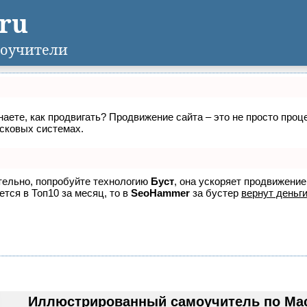
.ru
оучители
знаете, как продвигать? Продвижение сайта – это не просто про
исковых системах.
ятельно, попробуйте технологию
Буст
, она ускоряет продвижение
ется в Топ10 за месяц, то в
SeoHammer
за бустер
вернут деньги
Иллюстрированный самоучитель по Macr