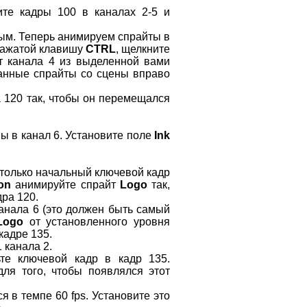
те кадры 100 в каналах 2-5 и
ным. Теперь анимируем спрайты в
 нажатой клавишу
CTRL
, щелкните
йт канала 4 из выделенной вами
анные спрайты со сцены вправо
а 120 так, чтобы он перемещался
ы в канал 6. Установите поле
Ink
 только начальный ключевой кадр
ion
анимируйте спрайт
Logo
так,
дра 120.
анала 6 (это должен быть самый
Logo
от установленного уровня
кадре 135.
 канала 2.
те ключевой кадр в кадр 135.
ля того, чтобы появлялся этот
 в темпе 60 fps. Установите это