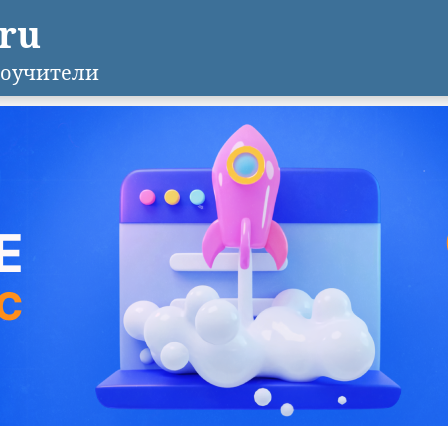
.ru
оучители