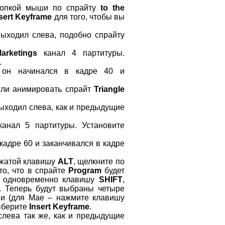
кнопкой мыши по спрайту
to the
sert Keyframe
для того, чтобы вы
выходил слева, подобно спрайту
arketings
канал 4 партитуры.
.
 он начинался в кадре 40 и
огли анимировать спрайт
Triangle
выходил слева, как и предыдущие
анал 5 партитуры. Установите
кадре 60 и заканчивался в кадре
ажатой клавишу
ALT
, щелкните по
то, что в спрайте
Program
будет
одновременно клавишу
SHIFT
,
. Теперь будут выбраны четыре
ши (для Мае – нажмите клавишу
ыберите
Insert Keyframe
.
слева так же, как и предыдущие