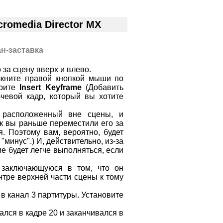
omedia Director MX
н-заставка
 за сцену вверх и влево.
лкните правой кнопкой мыши по
ерите
Insert Keyframe
(Добавить
чевой кадр, который вы хотите
 расположенный вне сцены, и
ак вы раньше переместили его за
я. Поэтому вам, вероятно, будет
"минус".) И, действительно, из-за
е будет легче выполняться, если
 заключающуюся в том, что он
нтре верхней части сцены к тому
в канал 3 партитуры. Установите
ался в кадре 20 и заканчивался в