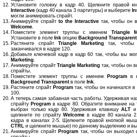
Установите головку в кадр 40. Щелкните правой 
Interactive
(кадр 40 канала 3 партитуры) и выберите
In
могли анимировать спрайт.
Анимируйте спрайт
to the Interactive
так, чтобы он 
Welcome
.
Поместите элемент труппы с именем
Triangle M
Установите в поле
Ink
опцию
Background Transparent
Растяните спрайт
Triangle Marketing
так, чтобы
заканчивался в кадре 120.
Добавьте ключевой кадр в кадр 60 так, чтобы вы м
Marketing
.
Анимируйте спрайт
Triangle Marketing
так, чтобы он 
спрайты.
Поместите элемент труппы с именем
Program
в к
Background Transparent
в поле
Ink
.
Растяните спрайт
Program
так, чтобы он начинался в 
100.
А теперь самая забавная часть работы. Удерживая н
спрайту
Program
в кадре 80. Обратите внимание на 
выбран только кадр 80. Удерживая клавишу
ALT
и 
щелкните по спрайту
Welcome
в кадре 80 канала 2
кадра в каналах 2-5. Щелкните правой кнопкой мы
CTRL
и щелкните мышью) по данному выделению и в
Анимируйте спрайт
Program
так, чтобы он выходил 
спрайты.