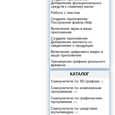
Добавление функциональных
средств к главному меню
Работа с текстом
Создаем приложение:
Построение файла Help
Включение звука в ваше
приложение
Создаем приложение:
Добавление контента со
сведениями о продукции
Включение цифрового видео в
ваше приложение
Трехмерная графика реального
времени
Создаем приложение:
КАТАЛОГ
Видеопрезентация
Упаковка вашего проекта
Самоучители по 3D-графике
[9]
Самоучители по инженерным
программам
[10]
Самоучители по графическим
программам
[24]
Самоучители по средствам
мультимедиа
[12]