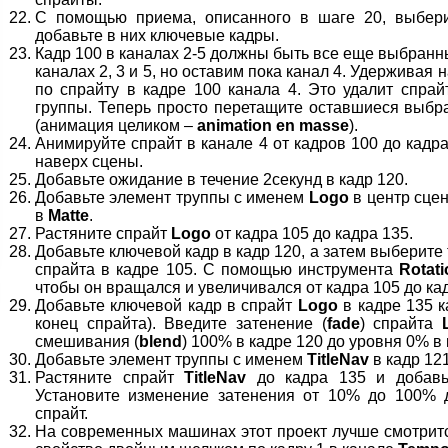
С помощью приема, описанного в шаге 20, выбери
добавьте в них ключевые кадры.
Кадр 100 в каналах 2-5 должны быть все еще выбран
каналах 2, 3 и 5, но оставим пока канал 4. Удерживая
по спрайту в кадре 100 канала 4. Это удалит спра
группы. Теперь просто перетащите оставшиеся выбр
(анимация целиком –
animation en masse
).
Анимируйте спрайт в канале 4 от кадров 100 до кадр
наверх сцены.
Добавьте ожидание в течение 2секунд в кадр 120.
Добавьте элемент труппы с именем
Logo
в центр сцен
в
Matte
.
Растяните спрайт
Logo
от кадра 105 до кадра 135.
Добавьте ключевой кадр в кадр 120, а затем выберите
спрайта в кадре 105. С помощью инструмента
Rotat
чтобы он вращался и увеличивался от кадра 105 до ка
Добавьте ключевой кадр в спрайт
Logo
в кадре 135 к
конец спрайта). Введите затенение (
fade
) спрайта
смешивания (
blend
) 100% в кадре 120 до уровня 0% в 
Добавьте элемент труппы с именем
TitleNav
в кадр 121
Растяните спрайт
TitleNav
до кадра 135 и добавь
Установите изменение затенения от 10% до 100% д
спрайт.
На современных машинах этот проект лучше смотрится