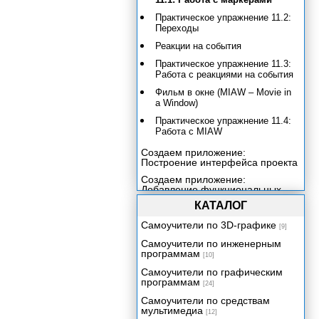
Практическое упражнение 11.2:
Переходы
Реакции на события
Практическое упражнение 11.3:
Работа с реакциями на события
Фильм в окне (MIAW – Movie in
a Window)
Практическое упражнение 11.4:
Работа с MIAW
Создаем приложение:
Построение интерфейса проекта
Создаем приложение:
Добавление функциональных
средств к главному меню
КАТАЛОГ
Работа с текстом
Самоучители по 3D-графике
[9]
Создаем приложение:
Построение файла Help
Самоучители по инженерным
программам
[10]
Включение звука в ваше
приложение
Самоучители по графическим
программам
[24]
Создаем приложение:
Добавление контента со
Самоучители по средствам
сведениями о продукции
мультимедиа
[12]