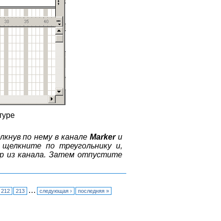
туре
кнув по нему в канале
Marker
и
 щелкните по треугольнику и,
р из канала. Затем отпустите
…
212
213
следующая ›
последняя »