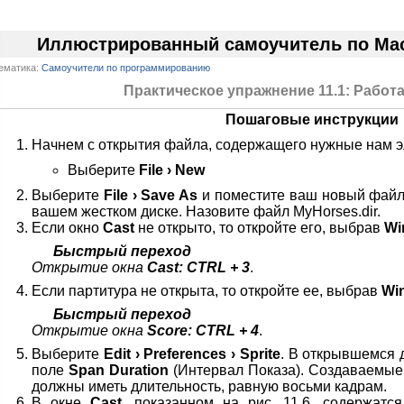
Иллюстрированный самоучитель по Macr
ематика:
Самоучители по программированию
Практическое упражнение 11.1: Работ
Пошаговые инструкции
Начнем с открытия файла, содержащего нужные нам 
Выберите
File › New
Выберите
File › Save As
и поместите ваш новый файл
вашем жестком диске. Назовите файл MyHorses.dir.
Если окно
Cast
не открыто, то откройте его, выбрав
Wi
Быстрый переход
Открытие окна
Cast: CTRL + 3
.
Если партитура не открыта, то откройте ее, выбрав
Wi
Быстрый переход
Открытие окна
Score: CTRL + 4
.
Выберите
Edit › Preferences › Sprite
. В открывшемся 
поле
Span Duration
(Интервал Показа). Создаваемые
должны иметь длительность, равную восьми кадрам.
В окне
Cast
, показанном на рис. 11.6, содержатс