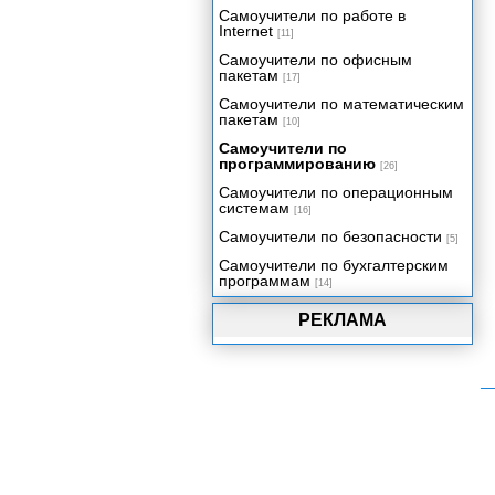
Включение цифрового видео в
Самоучители по работе в
ваше приложение
Internet
[11]
Трехмерная графика реального
Самоучители по офисным
времени
пакетам
[17]
Создаем приложение:
Самоучители по математическим
Видеопрезентация
пакетам
[10]
Упаковка вашего проекта
Самоучители по
программированию
[26]
Самоучители по операционным
системам
[16]
Самоучители по безопасности
[5]
Самоучители по бухгалтерским
программам
[14]
РЕКЛАМА