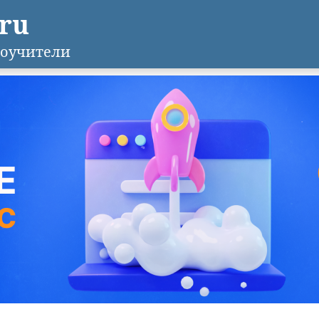
.ru
оучители