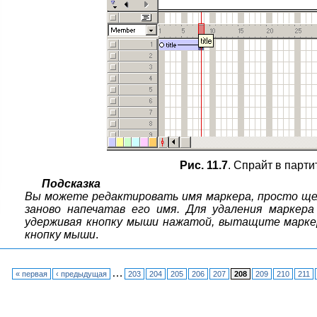
Рис. 11.7
. Спрайт в парти
Подсказка
Вы можете редактировать имя маркера, просто щел
заново напечатав его имя. Для удаления маркера
удерживая кнопку мыши нажатой, вытащите марке
кнопку мыши
.
…
« первая
‹ предыдущая
203
204
205
206
207
208
209
210
211