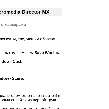
omedia Director MX
а с маркерами
элементы, следующим образом.
 в папку с именем
Save Work
на
ndow › Cast
.
ndow › Score
.
диалоговом окне напечатайте 8 в
 вами спрайты из первой труппы
я элементы, которые вы будете