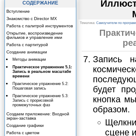
Иллюст
СОДЕРЖАНИЕ
Вступление
Знакомство с Director MX
Тематика:
Самоучители по програ
Работа с палитрой инструментов
Практич
Открытие, воспроизведение
фильмов и управление ими
ре
Работа с партитурой
Создание анимации
Запись 
Методы анимации
космич
Практическое упражнение 5.1:
Запись в реальном масштабе
времени
последую
Практическое упражнение 5.2:
будет про
Пошаговая запись
Практическое упражнение 5.3:
кнопка м
Запись с прорисовкой
промежуточных фаз
образом.
Создаем приложение: Входной
экран-заставка
Щелкн
Создание графики
сцене и
Работа с цветом