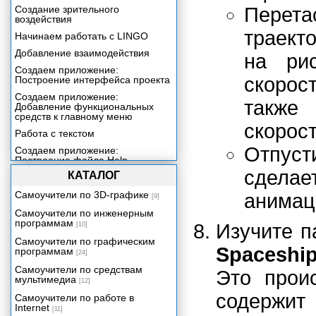
Создание зрительного
Перет
воздействия
траект
Начинаем работать с LINGO
Добавление взаимодействия
на ри
Создаем приложение:
скорос
Построение интерфейса проекта
Создаем приложение:
также
Добавление функциональных
средств к главному меню
скорост
Работа с текстом
Отпус
Создаем приложение:
Построение файла Help
сдела
КАТАЛОГ
Включение звука в ваше
приложение
Самоучители по 3D-графике
анимац
[9]
Создаем приложение:
Самоучители по инженерным
Добавление контента со
программам
сведениями о продукции
Изучите п
[10]
Включение цифрового видео в
Самоучители по графическим
Spaceshi
ваше приложение
программам
[24]
Трехмерная графика реального
Самоучители по средствам
Это проис
времени
мультимедиа
[12]
Создаем приложение:
содержит
Самоучители по работе в
Видеопрезентация
Internet
[11]