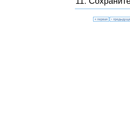
Сохраните
« первая
‹ предыдущ