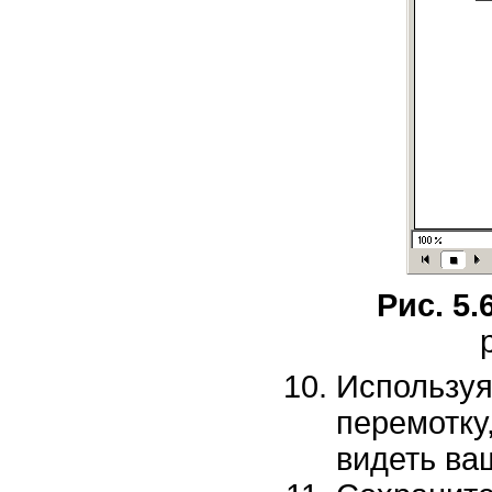
Рис. 5.
Использ
перемотк
видеть ва