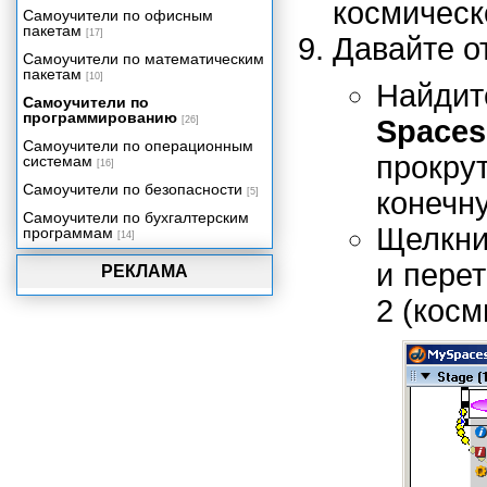
космическ
Упаковка вашего проекта
Самоучители по офисным
пакетам
[17]
Давайте о
Самоучители по математическим
пакетам
[10]
Найдит
Самоучители по
программированию
[26]
Spaces
Самоучители по операционным
прокру
системам
[16]
Самоучители по безопасности
[5]
конечн
Самоучители по бухгалтерским
Щелкни
программам
[14]
и пере
РЕКЛАМА
2 (косм