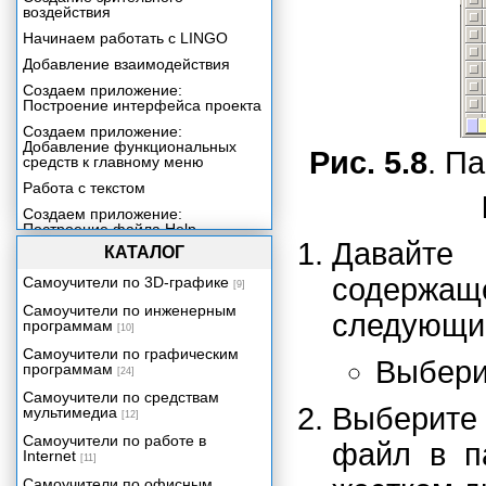
воздействия
Начинаем работать с LINGO
Добавление взаимодействия
Создаем приложение:
Построение интерфейса проекта
Создаем приложение:
Добавление функциональных
Рис. 5.8
. П
средств к главному меню
Работа с текстом
Создаем приложение:
Построение файла Help
Давайт
КАТАЛОГ
Включение звука в ваше
приложение
содерж
Самоучители по 3D-графике
[9]
Создаем приложение:
Самоучители по инженерным
Добавление контента со
следующи
программам
сведениями о продукции
[10]
Включение цифрового видео в
Самоучители по графическим
Выбер
ваше приложение
программам
[24]
Трехмерная графика реального
Самоучители по средствам
времени
Выберит
мультимедиа
[12]
Создаем приложение:
Самоучители по работе в
файл в п
Видеопрезентация
Internet
[11]
Упаковка вашего проекта
Самоучители по офисным