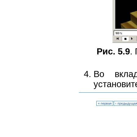
Рис. 5.9
.
Во вкл
установит
« первая
‹ предыдуща