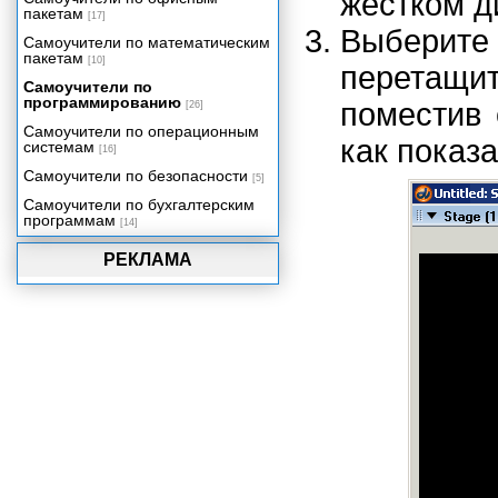
жестком д
пакетам
[17]
Выберите
Самоучители по математическим
пакетам
[10]
перетащит
Самоучители по
программированию
поместив 
[26]
Самоучители по операционным
как показа
системам
[16]
Самоучители по безопасности
[5]
Самоучители по бухгалтерским
программам
[14]
РЕКЛАМА