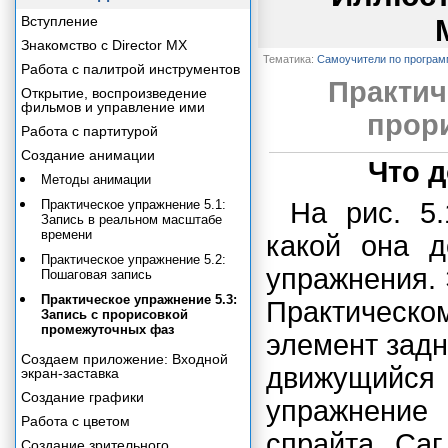
Вступление
Знакомство с Director MX
Тематика:
Самоучители по програ
Работа с палитрой инструментов
Практич
Открытие, воспроизведение
фильмов и управление ими
прор
Работа с партитурой
Создание анимации
Что 
Методы анимации
Практическое упражнение 5.1:
На рис. 5.
Запись в реальном масштабе
времени
какой она д
Практическое упражнение 5.2:
упражнения. 
Пошаговая запись
Практическое упражнение 5.3:
Практическ
Запись с прорисовкой
промежуточных фаз
элемент задн
Создаем приложение: Входной
движущийся
экран-заставка
Создание графики
упражнение 
Работа с цветом
спрайта Са
Создание зрительного