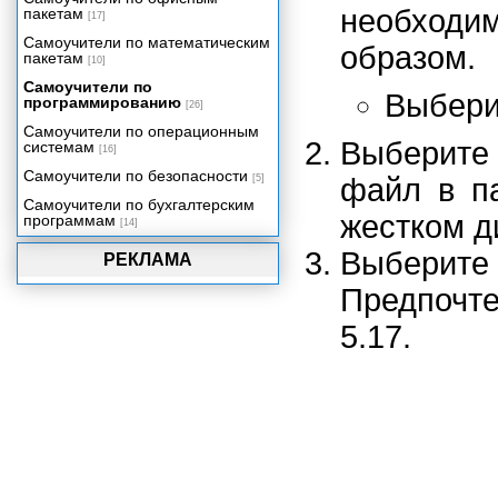
необход
пакетам
[17]
Самоучители по математическим
образом.
пакетам
[10]
Самоучители по
Выбер
программированию
[26]
Самоучители по операционным
Выберит
системам
[16]
Самоучители по безопасности
[5]
файл в п
Самоучители по бухгалтерским
жестком д
программам
[14]
Выберит
РЕКЛАМА
Предпочте
5.17.