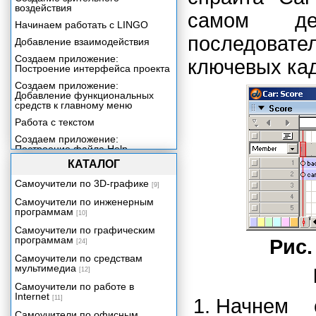
воздействия
самом де
Начинаем работать с LINGO
последоват
Добавление взаимодействия
Создаем приложение:
ключевых ка
Построение интерфейса проекта
Создаем приложение:
Добавление функциональных
средств к главному меню
Работа с текстом
Создаем приложение:
Построение файла Help
КАТАЛОГ
Включение звука в ваше
приложение
Самоучители по 3D-графике
[9]
Создаем приложение:
Самоучители по инженерным
Добавление контента со
программам
сведениями о продукции
[10]
Включение цифрового видео в
Самоучители по графическим
ваше приложение
программам
Рис.
[24]
Трехмерная графика реального
Самоучители по средствам
времени
мультимедиа
[12]
Создаем приложение:
Самоучители по работе в
Видеопрезентация
Internet
[11]
Начнем 
Упаковка вашего проекта
Самоучители по офисным