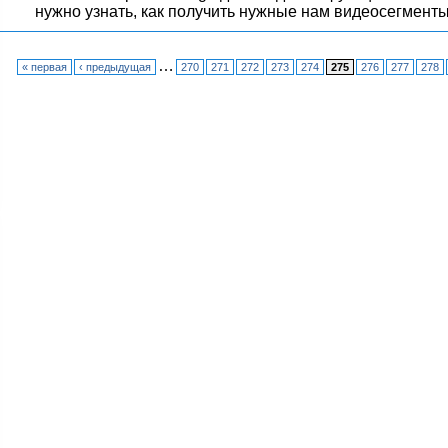
нужно узнать, как получить нужные нам видеосегменты
…
« первая
‹ предыдущая
270
271
272
273
274
275
276
277
278