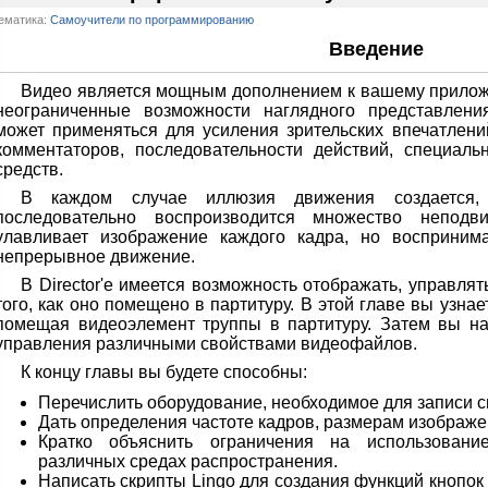
ематика:
Самоучители по программированию
Введение
Видео является мощным дополнением к вашему приложен
неограниченные возможности наглядного представлен
может применяться для усиления зрительских впечатлен
комментаторов, последовательности действий, специал
средств.
В каждом случае иллюзия движения создается,
последовательно воспроизводится множество неподв
улавливает изображение каждого кадра, но воспринима
непрерывное движение.
В Director'e имеется возможность отображать, управля
того, как оно помещено в партитуру. В этой главе вы узнает
помещая видеоэлемент труппы в партитуру. Затем вы на
управления различными свойствами видеофайлов.
К концу главы вы будете способны:
Перечислить оборудование, необходимое для записи с
Дать определения частоте кадров, размерам изображ
Кратко объяснить ограничения на использован
различных средах распространения.
Написать скрипты Lingo для создания функций кнопок