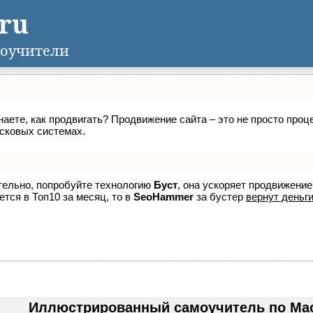
.ru
оучители
знаете, как продвигать? Продвижение сайта – это не просто про
исковых системах.
ятельно, попробуйте технологию
Буст
, она ускоряет продвижение
ется в Топ10 за месяц, то в
SeoHammer
за бустер
вернут деньги
Иллюстрированный самоучитель по Macr