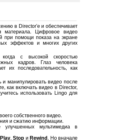
ию в Director'е и обеспечивает
ия материала. Цифровое видео
ий при помощи показа на экране
ьных эффектов и многих других
 когда с высокой скоростью
ижных кадров. Глаз человека
ет их последовательность, как
ть и манипулировать видео после
е, как включать видео в Director,
учитесь использовать Lingo для
воего собственного видео.
ения и сжатию информации.
ие улучшенных мультимедиа в
Play
,
Stop
и
Rewind
. Но вначале