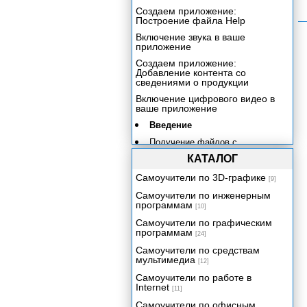
Создаем приложение:
Построение файла Help
Включение звука в ваше
приложение
Создаем приложение:
Добавление контента со
сведениями о продукции
Включение цифрового видео в
ваше приложение
Введение
Получение файлов с
кинофрагментами
КАТАЛОГ
Запись своего видео
Самоучители по 3D-графике
[9]
Свойства файлов с
Самоучители по инженерным
кинофрагментами
программам
[10]
Распространение улучшенной
Самоучители по графическим
мультимедийной продукции
программам
[24]
Экскурсия 18А: Импортирование
Самоучители по средствам
цифровых видеофайлов
мультимедиа
[12]
Использование Lingo для
Самоучители по работе в
управления цифровым видео
Internet
[11]
Практическое упражнение 18.1:
Самоучители по офисным
Управление цифровым видео