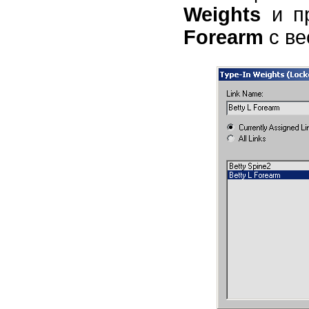
Weights
и пр
Forearm
с вес