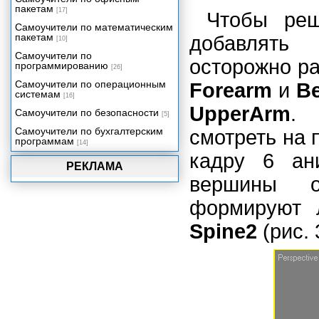
пакетам
[17]
Чтобы реш
Самоучители по математическим
пакетам
добавлять
[10]
Самоучители по
осторожно р
программированию
[26]
Самоучители по операционным
Forearm
и
Be
системам
[16]
UpperArm
. 
Самоучители по безопасности
[5]
Самоучители по бухгалтерским
смотреть на 
программам
[14]
кадру 6 ан
РЕКЛАМА
вершины 
формируют 
Spine2
(рис. 