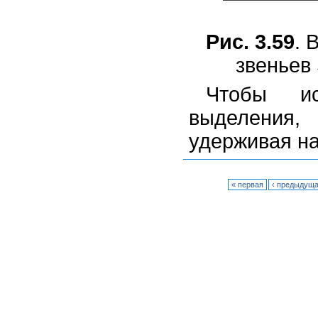
Рис. 3.59
. 
звеньев
Чтобы и
выделения,
удерживая н
« первая
‹ предыдущ