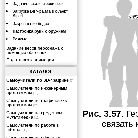
Задание весов второй ноги
Загрузка BIP-файла в объект
Biped
Закрепление бедер
Настройка руки с оружием
Резюме
Задание весов персонажа с
помощью оболочек
Подготовка к анимации
Анимация на основе ключевых
кадров
КАТАЛОГ
Использование захвата движения
Самоучители по 3D-графике
[9]
Сводим все вместе
Самоучители по инженерным
программам
Заключение
[10]
Самоучители по графическим
программам
[24]
Рис. 3.57
. Г
Самоучители по средствам
мультимедиа
[12]
связать 
Самоучители по работе в
Internet
[11]
Самоучители по офисным