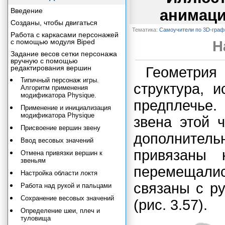
Введение
анимаци
Созданы, чтобы двигаться
Тематика:
Самоучители по 3D-граф
Работа с каркасами персонажей
с помощью модуля Biped
Н
Задание весов сетки персонажа
вручную с помощью
редактирования вершин
Геометрия
Типичный персонаж игры.
структура, 
Алгоритм применения
модификатора Physique.
предплечье.
Применение и инициализация
модификатора Physique
звена этой 
Присвоение вершин звену
дополнительн
Ввод весовых значений
привязаны
Отмена привязки вершин к
звеньям
перемещалис
Настройка области локтя
связаны с ру
Работа над рукой и пальцами
Сохранение весовых значений
(рис. 3.57).
Определение шеи, плеч и
туловища