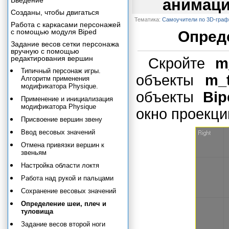
Введение
анимаци
Созданы, чтобы двигаться
Тематика:
Самоучители по 3D-граф
Работа с каркасами персонажей
с помощью модуля Biped
Опред
Задание весов сетки персонажа
вручную с помощью
редактирования вершин
Скройте
m
Типичный персонаж игры.
объекты
m_
Алгоритм применения
модификатора Physique.
объекты
Bip
Применение и инициализация
модификатора Physique
окно проекц
Присвоение вершин звену
Ввод весовых значений
Отмена привязки вершин к
звеньям
Настройка области локтя
Работа над рукой и пальцами
Сохранение весовых значений
Определение шеи, плеч и
туловища
Задание весов второй ноги