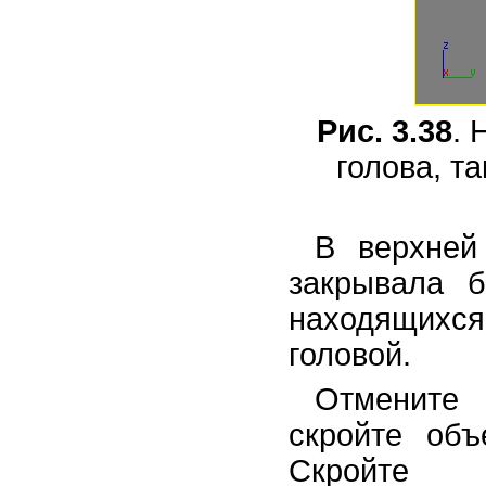
Рис. 3.38
. 
голова, т
В верхней
закрывала б
находящихся
головой.
Отмените
скройте об
Скройте 