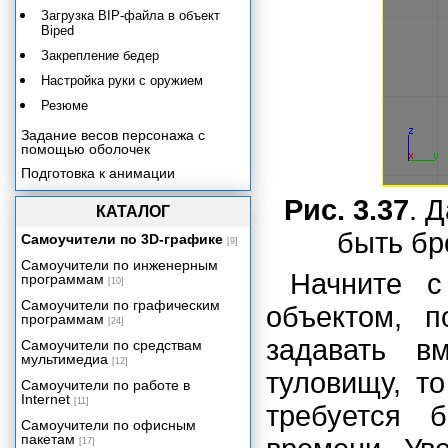
Загрузка BIP-файла в объект
Biped
Закрепление бедер
Настройка руки с оружием
Резюме
Задание весов персонажа с
помощью оболочек
Подготовка к анимации
Анимация на основе ключевых
Рис. 3.37
. 
кадров
КАТАЛОГ
Использование захвата движения
быть бр
Самоучители по 3D-графике
[9]
Сводим все вместе
Самоучители по инженерным
Начните с
программам
Заключение
[10]
Самоучители по графическим
объектом, 
программам
[24]
задавать в
Самоучители по средствам
мультимедиа
[12]
туловищу, т
Самоучители по работе в
Internet
[11]
требуется 
Самоучители по офисным
пакетам
[17]