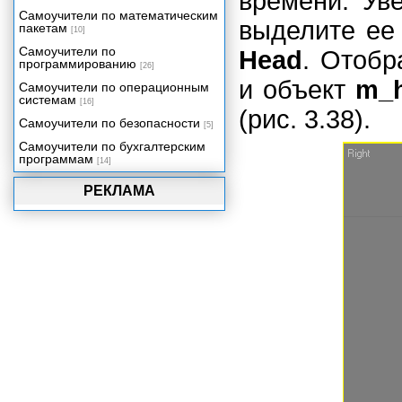
времени. Ув
Самоучители по математическим
выделите ее
пакетам
[10]
Самоучители по
Head
. Отобр
программированию
[26]
и объект
m_h
Самоучители по операционным
системам
[16]
(рис. 3.38).
Самоучители по безопасности
[5]
Самоучители по бухгалтерским
программам
[14]
РЕКЛАМА