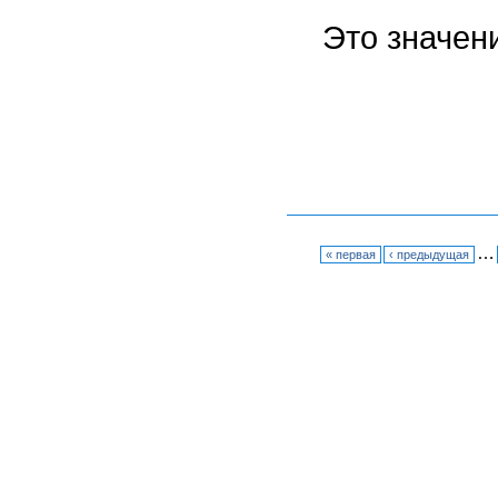
Это значени
…
« первая
‹ предыдущая