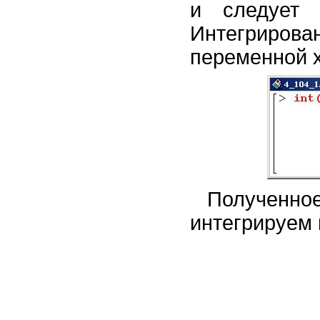
и следует 
Интегриро
переменной х
Получен
интегрируем п