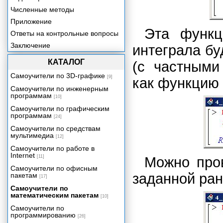
Численные методы
Приложение
Эта функц
Ответы на контрольные вопросы
Заключение
интеграла бу
КАТАЛОГ
(с частными
Самоучители по 3D-графике
[9]
как функцию
Самоучители по инженерным
программам
[10]
Самоучители по графическим
программам
[24]
Самоучители по средствам
мультимедиа
[12]
Самоучители по работе в
Internet
[11]
Можно пров
Самоучители по офисным
заданной ран
пакетам
[17]
Самоучители по
математическим пакетам
[10]
Самоучители по
программированию
[26]