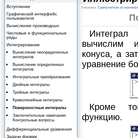
Вступление
Тематика:
Самоучители по математ
Графический интерфейс
П
пользователя
Вычисление производных
Интеграл 
Числовые и функциональные
ряды
вычислим и
Интегрирование
конуса, а за
Вычисление неопределенных
интегралов
уравнение бо
Вычисление определенных
интегралов
Интегральные преобразования
Двойные интегралы
Тройные интегралы
Криволинейные интегралы
Кроме то
Поверхностные интегралы
функцию.
Заключительные замечания.
Контрольные вопросы.
Дифференциальные уравнения
Задачи физики