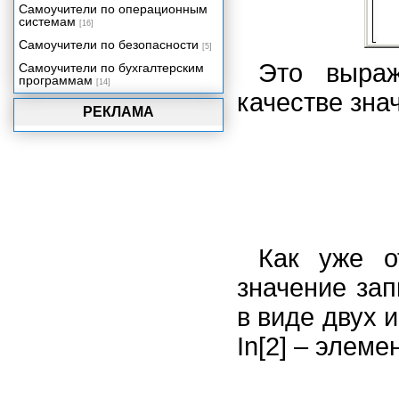
Самоучители по операционным
системам
[16]
Самоучители по безопасности
[5]
Это выра
Самоучители по бухгалтерским
программам
[14]
качестве зна
РЕКЛАМА
Как уже о
значение за
в виде двух и
In[2] – элеме