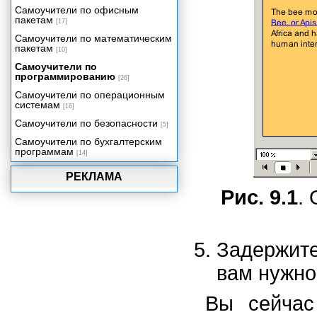
Самоучители по офисным
Упаковка вашего проекта
пакетам
[17]
Самоучители по математическим
пакетам
[10]
Самоучители по
программированию
[26]
Самоучители по операционным
системам
[16]
Самоучители по безопасности
[5]
Самоучители по бухгалтерским
программам
[14]
РЕКЛАМА
Рис. 9.1
.
Задержите
вам нужно
Вы сейчас