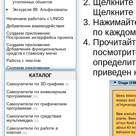
Щелкните
утопленных объектов
Экскурсия 9В: Альфа-каналы
Щелкните 
Начинаем работать с LINGO
Нажимайте
Добавление взаимодействия
по каждом
Создаем приложение:
Построение интерфейса проекта
Прочитайт
Создаем приложение:
Добавление функциональных
посмотрит
средств к главному меню
определи
Работа с текстом
Создаем приложение:
приведен н
Построение файла Help
КАТАЛОГ
Включение звука в ваше
приложение
Самоучители по 3D-графике
[9]
Создаем приложение:
Самоучители по инженерным
Добавление контента со
программам
[10]
сведениями о продукции
Самоучители по графическим
Включение цифрового видео в
программам
[24]
ваше приложение
Самоучители по средствам
Трехмерная графика реального
мультимедиа
[12]
времени
Самоучители по работе в
Создаем приложение:
Internet
Видеопрезентация
[11]