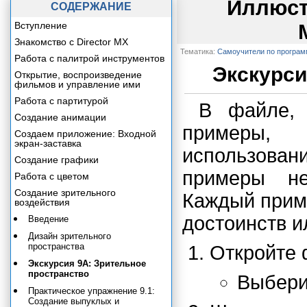
Иллюст
СОДЕРЖАНИЕ
Вступление
Знакомство с Director MX
Тематика:
Самоучители по програ
Работа с палитрой инструментов
Экскурси
Открытие, воспроизведение
фильмов и управление ими
Работа с партитурой
В файле, 
Создание анимации
примеры,
Создаем приложение: Входной
экран-заставка
использовани
Создание графики
примеры не
Работа с цветом
Создание зрительного
Каждый приме
воздействия
достоинств и
Введение
Дизайн зрительного
пространства
Откройте
Экскурсия 9А: Зрительное
пространство
Выбер
Практическое упражнение 9.1:
Создание выпуклых и