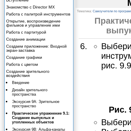
Вступление
Знакомство с Director MX
Тематика:
Самоучители по програ
Работа с палитрой инструментов
Практич
Открытие, воспроизведение
фильмов и управление ими
выпук
Работа с партитурой
Создание анимации
Выбери
Создаем приложение: Входной
экран-заставка
инстру
Создание графики
рис. 9.9
Работа с цветом
Создание зрительного
воздействия
Введение
Дизайн зрительного
пространства
Экскурсия 9А: Зрительное
пространство
Рис. 
Практическое упражнение 9.1:
Создание выпуклых и
Выбери
утопленных объектов
Экскурсия 9В: Альфа-каналы