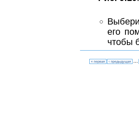
Выбери
его по
чтобы 
…
« первая
‹ предыдущая