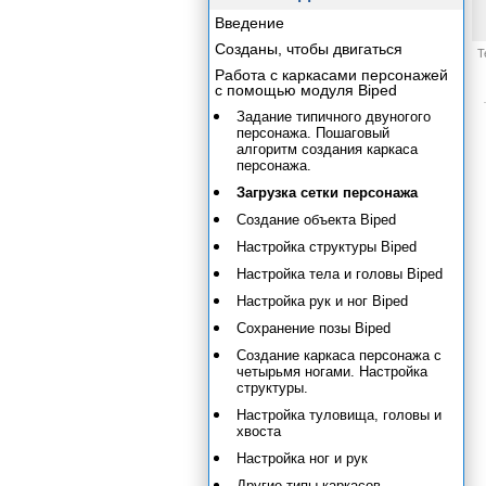
Введение
Созданы, чтобы двигаться
Т
Работа с каркасами персонажей
с помощью модуля Biped
Задание типичного двуногого
персонажа. Пошаговый
алгоритм создания каркаса
персонажа.
Загрузка сетки персонажа
Создание объекта Biped
Настройка структуры Biped
Настройка тела и головы Biped
Настройка рук и ног Biped
Сохранение позы Biped
Создание каркаса персонажа с
четырьмя ногами. Настройка
структуры.
Настройка туловища, головы и
хвоста
Настройка ног и рук
Другие типы каркасов