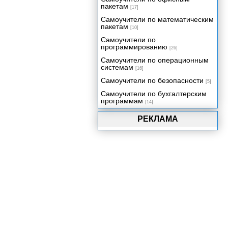
Анимация на основе ключевых
пакетам
[17]
кадров
Самоучители по математическим
Использование захвата движения
пакетам
[10]
Сводим все вместе
Самоучители по
программированию
Заключение
[26]
Самоучители по операционным
системам
[16]
Самоучители по безопасности
[5]
Самоучители по бухгалтерским
программам
[14]
РЕКЛАМА