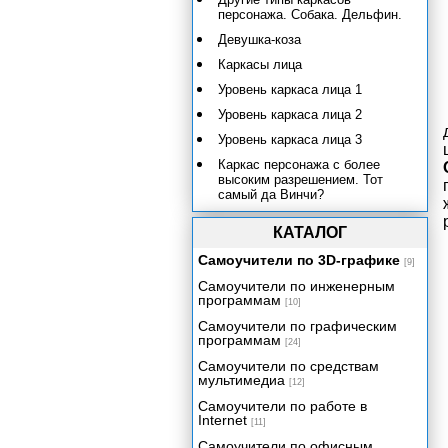
персонажа. Собака. Дельфин.
Девушка-коза
Каркасы лица
Уровень каркаса лица 1
Уровень каркаса лица 2
Уровень каркаса лица 3
Каркас персонажа с более
высоким разрешением. Тот
самый да Винчи?
Каркас лица для сетки с
КАТАЛОГ
высоким разрешением
Самоучители по 3D-графике
Добавление костей и
[9]
использование различных
Самоучители по инженерным
контроллеров
программам
[10]
Резюме
Самоучители по графическим
программам
Задание весов сетки персонажа
[24]
вручную с помощью
Самоучители по средствам
редактирования вершин
мультимедиа
[12]
Задание весов персонажа с
Самоучители по работе в
помощью оболочек
Internet
[11]
Подготовка к анимации
Самоучители по офисным