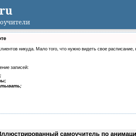
.ru
оучители
оте
 клиентов никуда. Мало того, что нужно видеть свое расписание
ение записей:
;
ты;
батывать;
Иллюстрированный самоучитель по анимации