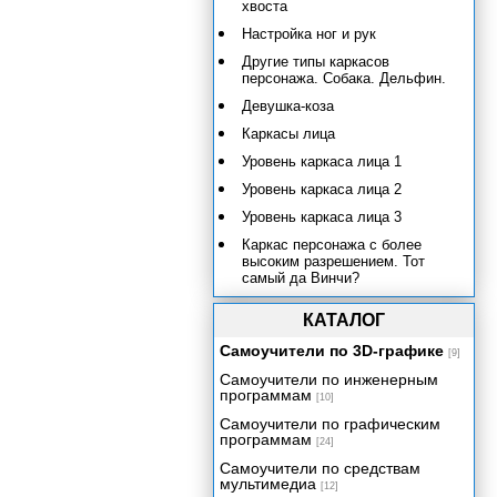
хвоста
Настройка ног и рук
Другие типы каркасов
персонажа. Собака. Дельфин.
Девушка-коза
Каркасы лица
Уровень каркаса лица 1
Уровень каркаса лица 2
Уровень каркаса лица 3
Каркас персонажа с более
высоким разрешением. Тот
самый да Винчи?
Каркас лица для сетки с
КАТАЛОГ
высоким разрешением
Самоучители по 3D-графике
Добавление костей и
[9]
использование различных
Самоучители по инженерным
контроллеров
программам
[10]
Резюме
Самоучители по графическим
программам
Задание весов сетки персонажа
[24]
вручную с помощью
Самоучители по средствам
редактирования вершин
мультимедиа
[12]