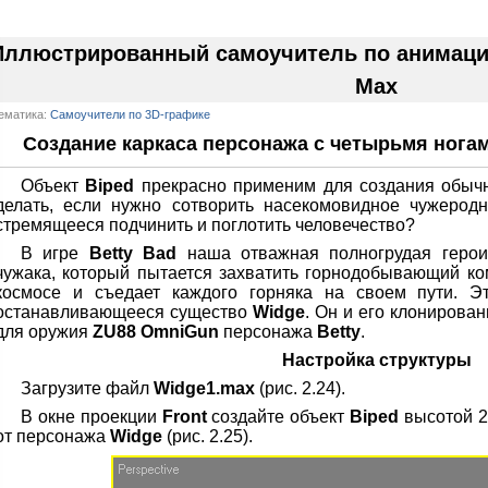
Иллюстрированный самоучитель по анимации
Max
ематика:
Самоучители по 3D-графике
Создание каркаса персонажа с четырьмя ногам
Объект
Biped
прекрасно применим для создания обычн
делать, если нужно сотворить насекомовидное чужеродн
стремящееся подчинить и поглотить человечество?
В игре
Betty Bad
наша отважная полногрудая герои
чужака, который пытается захватить горнодобывающий ко
космосе и съедает каждого горняка на своем пути. Э
останавливающееся существо
Widge
. Он и его клонирова
для оружия
ZU88 OmniGun
персонажа
Betty
.
Настройка структуры
Загрузите файл
Widge1.max
(рис. 2.24).
В окне проекции
Front
создайте объект
Biped
высотой 2
от персонажа
Widge
(рис. 2.25).