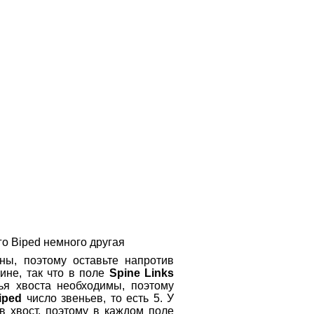
го Biped немного другая
жны, поэтому оставьте напротив
ине, так что в поле
Spine Links
ья хвоста необходимы, поэтому
iped
число звеньев, то есть 5. У
в хвост, поэтому в каждом поле