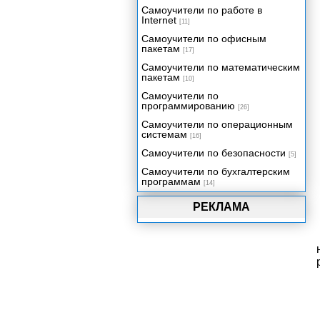
Задание весов персонажа с
Самоучители по работе в
помощью оболочек
Internet
[11]
Подготовка к анимации
Самоучители по офисным
Анимация на основе ключевых
пакетам
[17]
кадров
Самоучители по математическим
Использование захвата движения
пакетам
[10]
Сводим все вместе
Самоучители по
программированию
Заключение
[26]
Самоучители по операционным
системам
[16]
Самоучители по безопасности
[5]
Самоучители по бухгалтерским
программам
[14]
РЕКЛАМА