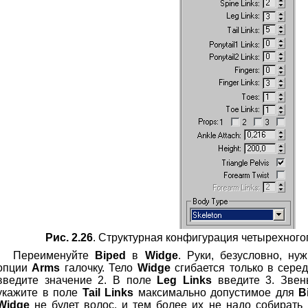
Рис. 2.26
. Структурная конфигурация четырехного
Переименуйте
Biped
в
Widge
. Руки, безусловно, ну
опции
Arms
галочку. Тело
Widge
сгибается только в серед
введите значение 2. В поле
Leg Links
введите 3. Звен
укажите в поле
Tail Links
максимально допустимое для
B
Widge
не будет волос, и тем более их не надо собирать 