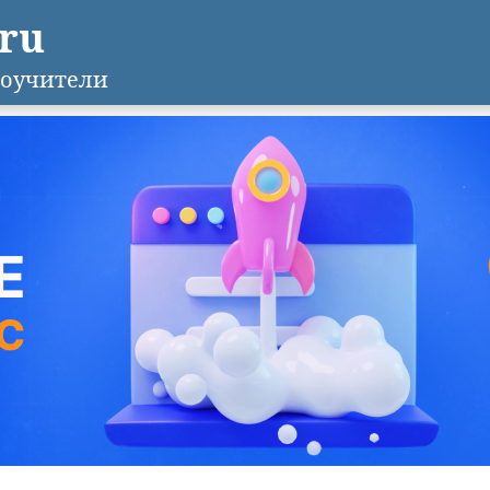
.ru
оучители