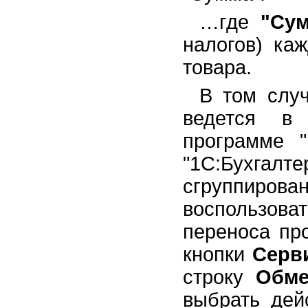
…где
"Су
налогов) ка
товара.
В том случ
ведется в
программе "
"1С:Бухг
сгруппирова
воспользов
переноса пр
кнопки
Серв
строку
Обм
выбрать де