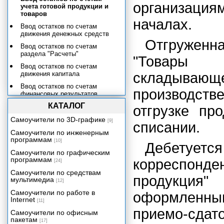
организаци
учета готовой продукции и
товаров
началах.
Ввод остатков по счетам
движения денежных средств
Отгруженна
Ввод остатков по счетам
раздела "Расчеты"
"Товары 
Ввод остатков по счетам
движения капитала
складыв
Ввод остатков по счетам
производств
финансовых результатов
КАТАЛОГ
Ввод остатков в забалансовые
отгрузке пр
счета
Самоучители по 3D-графике
[9]
списании.
Ввод остатков по счету ведения
Самоучители по инженерным
налогового учета
программам
амортизируемого имущества
[10]
Дебетуетс
Самоучители по графическим
Ввод данных до текущей даты
программам
корреспон
[24]
Учет операций по счетам в
Самоучители по средствам
банках
продукция"
мультимедиа
[12]
Учет кассовых операций
Самоучители по работе в
оформленн
Расчеты с подотчетными
Internet
[11]
лицами
приемо-сдат
Самоучители по офисным
Учет материалов
пакетам
[17]