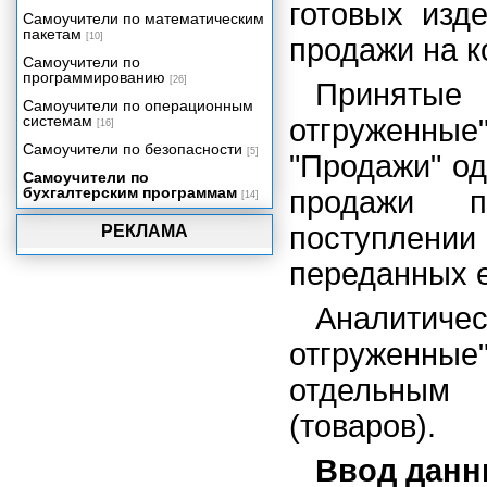
готовых изд
Учет поступления,
Самоучители по математическим
перемещения товаров
пакетам
[10]
продажи на к
Учет основных средств
Самоучители по
программированию
[26]
Принятые
Учет нематериальных активов и
расходов на научно-
Самоучители по операционным
исследовательские, опытно-
системам
отгруженные"
[16]
конструкторские и
Самоучители по безопасности
технологические работы
[5]
"Продажи" о
Самоучители по
Учет услуг сторонних
бухгалтерским программам
продажи п
организаций
[14]
Начисление и выплата
поступлении
РЕКЛАМА
заработной платы
переданных е
Учет незавершенного
производства (НЗП)
Учет готовой продукции и
Аналитич
полуфабрикатов собственного
изготовления
отгруженные
Учет реализации товаров,
отдельным
готовой продукции, оказания
услуг
(товаров).
Учет выполнения работ
Учет расчетов
Ввод дан
Счета-фактуры, книги продаж и