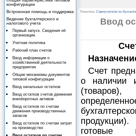
Общая характеристика типовой
конфигурации
Встроенная помощь и поддержка
Тематика:
Самоучители по бухгалт
Ведение бухгалтерского и
Ввод ос
налогового учета
Первый запуск. Сведения об
организации.
Учетная политика
Сче
Рабочий план счетов
Назначени
Ввод информации о
хозяйственной деятельности
предприятия
Счет пред
Общие механизмы документов
о наличии 
типовой конфигурации
Ввод начальных остатков
(товаров)
Ввод остатков счетов движения
определенно
внеоборотных активов
Ввод остатков по счетам
бухгалтерск
движения производственных
запасов
продукции).
Ввод остатков по счетам затрат
на производство
готовые 
Ввод остатков по счетам