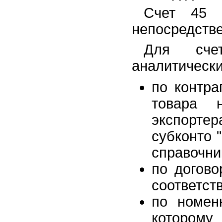
покупок
Счет 45 
Документы общего применения
непосредстве
Учет финансовых результатов
Учет результатов
Для счет
инвентаризации
аналитически
Завершающие операции
отчетного периода
по контра
Стандартные отчеты
Регистры налогового учета
товара 
Регламентированные отчеты
экспорте
Заполнение справочников
субконто 
справочн
по догово
соответст
по номенк
котором