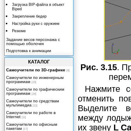
Загрузка BIP-файла в объект
Biped
Закрепление бедер
Настройка руки с оружием
Резюме
Задание весов персонажа с
помощью оболочек
Подготовка к анимации
Анимация на основе ключевых
кадров
КАТАЛОГ
Рис. 3.15
. П
Использование захвата движения
Самоучители по 3D-графике
[9]
пере
Сводим все вместе
Самоучители по инженерным
программам
Заключение
[10]
Нажмите с
Самоучители по графическим
программам
[24]
отменить по
Самоучители по средствам
мультимедиа
Выделите в
[12]
Самоучители по работе в
между лодыж
Internet
[11]
Самоучители по офисным
их звену
L Ca
пакетам
[17]