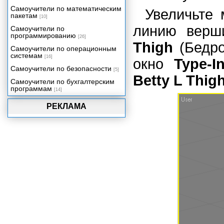
Самоучители по математическим
Увеличьте 
пакетам
[10]
линию верши
Самоучители по
программированию
[26]
Thigh
(Бедр
Самоучители по операционным
системам
[16]
окно
Type-I
Самоучители по безопасности
[5]
Betty L Thig
Самоучители по бухгалтерским
программам
[14]
РЕКЛАМА