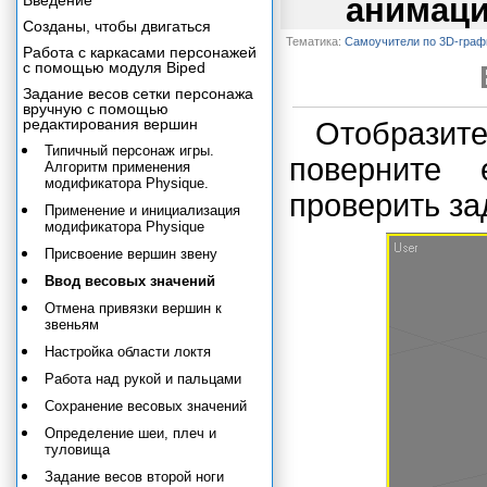
Введение
анимаци
Созданы, чтобы двигаться
Тематика:
Самоучители по 3D-граф
Работа с каркасами персонажей
с помощью модуля Biped
Задание весов сетки персонажа
вручную с помощью
редактирования вершин
Отобрази
Типичный персонаж игры.
поверните
Алгоритм применения
модификатора Physique.
проверить зад
Применение и инициализация
модификатора Physique
Присвоение вершин звену
Ввод весовых значений
Отмена привязки вершин к
звеньям
Настройка области локтя
Работа над рукой и пальцами
Сохранение весовых значений
Определение шеи, плеч и
туловища
Задание весов второй ноги