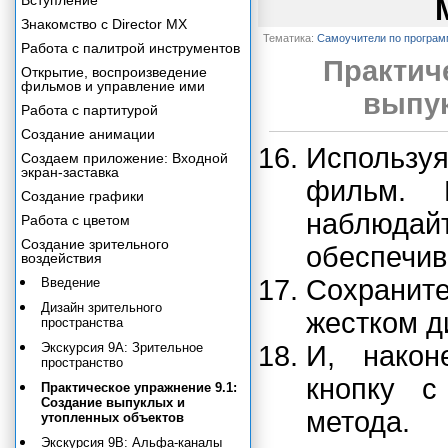
Вступление
Знакомство с Director MX
Тематика:
Самоучители по програ
Работа с палитрой инструментов
Практич
Открытие, воспроизведение
фильмов и управление ими
выпук
Работа с партитурой
Создание анимации
Использ
Создаем приложение: Входной
экран-заставка
фильм. 
Создание графики
наблюда
Работа с цветом
Создание зрительного
обеспечи
воздействия
Сохранит
Введение
Дизайн зрительного
жестком д
пространства
Экскурсия 9А: Зрительное
И, након
пространство
кнопку с
Практическое упражнение 9.1:
Создание выпуклых и
метода.
утопленных объектов
Экскурсия 9В: Альфа-каналы