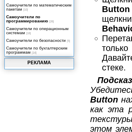
Самоучители по математическим
Button
пакетам
[10]
щелкн
Самоучители по
программированию
[26]
Behavi
Самоучители по операционным
системам
[16]
Перета
Самоучители по безопасности
[5]
тольк
Самоучители по бухгалтерским
программам
[14]
Давайт
РЕКЛАМА
стеке.
Подсказ
Убедите
Button
нах
как эта 
текстуры
этом эле