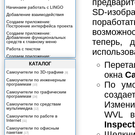
предвари
Начинаем работать с LINGO
SD-изобр
Добавление взаимодействия
поработа
Создаем приложение:
Построение интерфейса проекта
возможнос
Создаем приложение:
Добавление функциональных
теперь, 
средств к главному меню
Работа с текстом
использов
Создаем приложение:
Построение файла Help
Перет
КАТАЛОГ
Включение звука в ваше
приложение
Самоучители по 3D-графике
окна
Ca
[9]
Создаем приложение:
Самоучители по инженерным
По ум
Добавление контента со
программам
[10]
сведениями о продукции
Самоучители по графическим
создае
Включение цифрового видео в
программам
[24]
ваше приложение
Измени
Самоучители по средствам
Трехмерная графика реального
мультимедиа
[12]
времени
WVL в
Самоучители по работе в
Создаем приложение:
Internet
Видеопрезентация
[11]
Inspect
Самоучители по офисным
Упаковка вашего проекта
Щелкн
пакетам
[17]