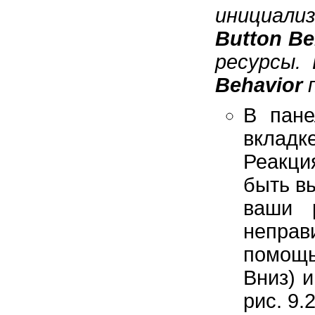
инициали
Button Be
ресурсы.
Behavior
В пан
вклад
Реакци
быть в
ваши 
неправ
помощь
Вниз) 
рис. 9.2