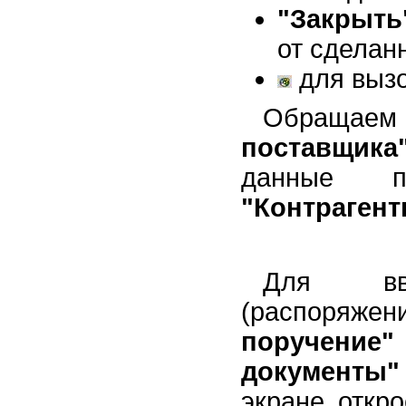
"Закрыть
Документы общего применения
от сделан
Учет финансовых результатов
Учет результатов
для вызо
инвентаризации
Завершающие операции
Обращаем
отчетного периода
поставщика
Стандартные отчеты
Регистры налогового учета
данные по
Регламентированные отчеты
"Контрагент
Заполнение справочников
Для вво
(распоряже
поручение"
документы"
экране откр