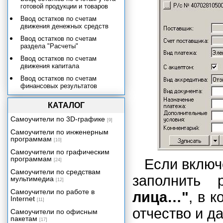
готовой продукции и товаров
Ввод остатков по счетам
движения денежных средств
Ввод остатков по счетам
раздела "Расчеты"
Ввод остатков по счетам
движения капитала
Ввод остатков по счетам
финансовых результатов
Ввод остатков в забалансовые
КАТАЛОГ
счета
Ввод остатков по счету ведения
Самоучители по 3D-графике
[9]
налогового учета
Самоучители по инженерным
амортизируемого имущества
программам
[10]
Ввод данных до текущей даты
Самоучители по графическим
Учет операций по счетам в
программам
Если вклю
[24]
банках
Самоучители по средствам
заполнить 
Учет кассовых операций
мультимедиа
[12]
Расчеты с подотчетными
Самоучители по работе в
лица…"
, в 
лицами
Internet
[11]
отчество и д
Учет материалов
Самоучители по офисным
пакетам
[17]
Учет поступления,