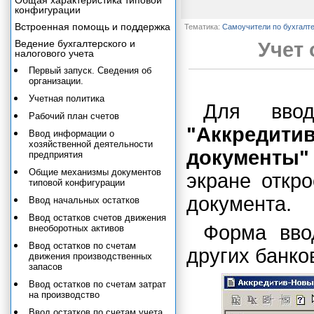
Общая характеристика типовой
конфигурации
Встроенная помощь и поддержка
Тематика:
Самоучители по бухгалт
Ведение бухгалтерского и
Учет 
налогового учета
Первый запуск. Сведения об
организации.
Учетная политика
Для ввод
Рабочий план счетов
"Аккредити
Ввод информации о
хозяйственной деятельности
документы"
предприятия
Общие механизмы документов
экране откр
типовой конфигурации
документа.
Ввод начальных остатков
Ввод остатков счетов движения
Форма вво
внеоборотных активов
Ввод остатков по счетам
других банко
движения производственных
запасов
Ввод остатков по счетам затрат
на производство
Ввод остатков по счетам учета