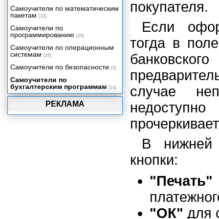
покупателя.
перемещения товаров
Самоучители по математическим
пакетам
[10]
Учет основных средств
Если офор
Самоучители по
Учет нематериальных активов и
программированию
[26]
расходов на научно-
тогда в пол
исследовательские, опытно-
Самоучители по операционным
конструкторские и
системам
банковско
[16]
технологические работы
Самоучители по безопасности
[5]
предварите
Учет услуг сторонних
Самоучители по
организаций
бухгалтерским программам
случае неп
[14]
Начисление и выплата
заработной платы
РЕКЛАМА
недоступно
Учет незавершенного
производства (НЗП)
прочеркивает
Учет готовой продукции и
полуфабрикатов собственного
В нижней 
изготовления
кнопки:
Учет реализации товаров,
готовой продукции, оказания
услуг
"Печать"
Учет выполнения работ
платежног
Учет расчетов
"ОК"
для 
Счета-фактуры, книги продаж и
покупок