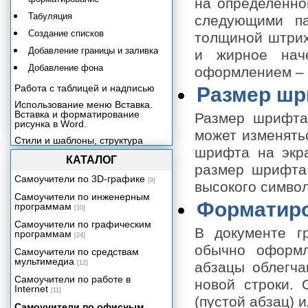
на определенно
Табуляция
следующими па
Создание списков
толщиной штрих
Добавление границы и заливка
и жирное наче
Добавление фона
оформлением – 
Работа с таблицей и надписью
Размер ш
Использование меню Вставка.
Вставка и форматирование
Размер шрифта 
рисунка в Word.
может изменятьс
Стили и шаблоны, структура
документа
шрифта на экра
КАТАЛОГ
Оформление документа
размер шрифта 
Самоучители по 3D-графике
[9]
Настройка параметров работы
высокого символ
Word 2003
Самоучители по инженерным
Форматиро
программам
Печать документа Word
[10]
Самоучители по графическим
Знакомимся с Excel 2003
В документе г
программам
[24]
Ввод и редактирование данных
обычно оформл
Excel
Самоучители по средствам
мультимедиа
[12]
абзацы облегча
Форматирование и защита листа
Excel 2003
Самоучители по работе в
новой строки. 
Internet
[11]
Выполнение расчетов по
(пустой абзац) и
формулам в Excel 2003
Самоучители по офисным