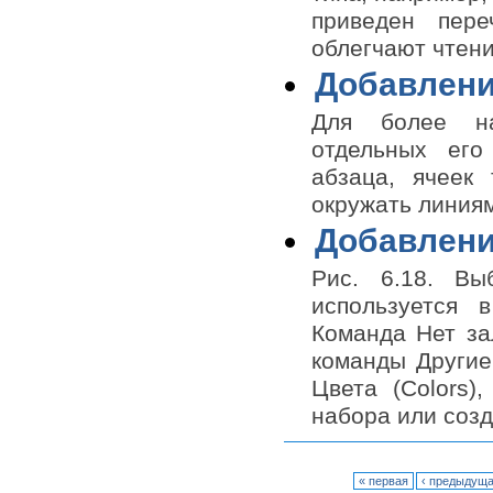
в одном документе. Поддержка
приведен пере
распознавания речи и голосовое
управление компьютером.
облегчают чтени
Добавлени
Для более на
отдельных его
абзаца, ячеек
окружать линиям
Добавлени
Рис. 6.18. В
используется 
Команда Нет зал
команды Другие 
Цвета (Colors)
набора или созд
« первая
‹ предыдущ