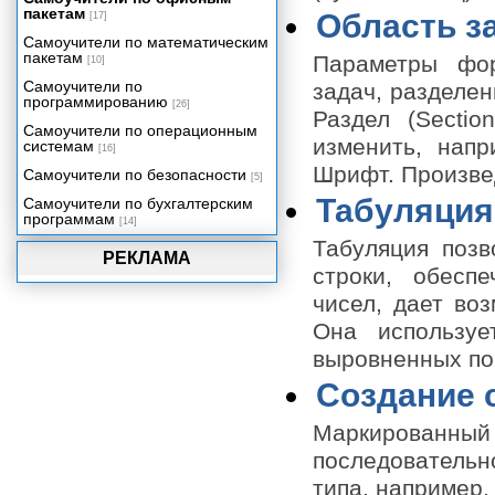
пакетам
Область з
[17]
Построение диаграмм, создание
рисунка на листе Excel
Самоучители по математическим
пакетам
Параметры фор
Анализ данных в Excel 2003
[10]
Самоучители по
задач, разделен
Печать документа и настройка
программированию
Excel 2003
[26]
Раздел (Sectio
Знакомимся с Outlook 2003
Самоучители по операционным
изменить, напр
системам
[16]
Папки Outlook и их назначение
Шрифт. Произве
Самоучители по безопасности
[5]
PowerPoint 2003 – средство для
создания и демонстрации
Табуляция
Самоучители по бухгалтерским
презентаций
программам
[14]
Знакомимся с Microsoft Access
Табуляция позв
2003
РЕКЛАМА
строки, обесп
Использование запросов для
работы с данными
чисел, дает воз
Создание и использование форм
Она используе
в Access 2003
выровненных по 
Отчеты, страницы доступа к
данным, макросы, настройка
Создание 
базы данных Access 2003
Использование Microsoft Office
Маркированный 
2003 для работы в Интернете
последовательн
Использование нескольких
приложений Microsoft Office 2001
типа, например,