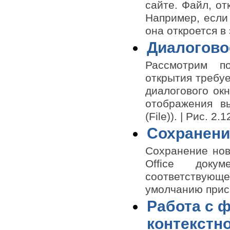
сайте. Файл, от
в Access 2003
Например, если 
Отчеты, страницы доступа к
данным, макросы, настройка
она откроется в
базы данных Access 2003
Диалогово
Использование Microsoft Office
2003 для работы в Интернете
Рассмотрим по
Использование нескольких
приложений Microsoft Office 2001
открытия требу
в одном документе. Поддержка
распознавания речи и голосовое
диалогового окн
управление компьютером.
отображения в
(File)). | Рис. 2.1
Сохранени
Сохранение нов
Office докум
соответствующе
умолчанию прис
Работа с 
контекстн