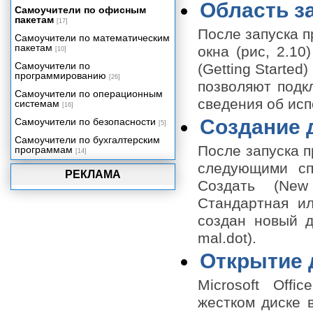
Область з
Печать документа Word
Самоучители по офисным
пакетам
Знакомимся с Excel 2003
[17]
После запуска п
Самоучители по математическим
Ввод и редактирование данных
пакетам
Excel
окна (рис, 2.10
[10]
Форматирование и защита листа
Самоучители по
(Getting Starte
Excel 2003
программированию
[26]
позволяют подкл
Выполнение расчетов по
Самоучители по операционным
формулам в Excel 2003
сведения об исп
системам
[16]
Построение диаграмм, создание
Создание 
Самоучители по безопасности
[5]
рисунка на листе Excel
Самоучители по бухгалтерским
Анализ данных в Excel 2003
После запуска п
программам
[14]
Печать документа и настройка
следующими сп
Excel 2003
РЕКЛАМА
Создать (New
Знакомимся с Outlook 2003
Стандартная и
Папки Outlook и их назначение
создан новый д
PowerPoint 2003 – средство для
создания и демонстрации
mal.dot).
презентаций
Открытие 
Знакомимся с Microsoft Access
2003
Microsoft Offi
Использование запросов для
работы с данными
жестком диске 
Создание и использование форм