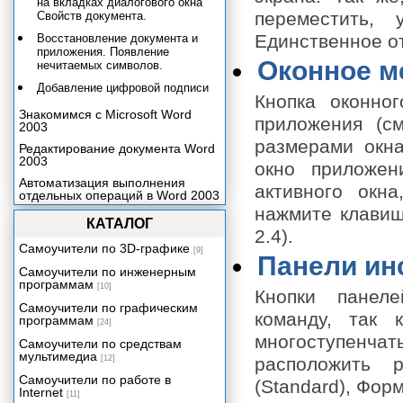
на вкладках диалогового окна
переместить, 
Свойств документа.
Единственное от
Восстановление документа и
приложения. Появление
Оконное 
нечитаемых символов.
Добавление цифровой подписи
Кнопка оконно
Знакомимся с Microsoft Word
приложения (см
2003
размерами окна
Редактирование документа Word
2003
окно приложен
Автоматизация выполнения
активного окн
отдельных операций в Word 2003
нажмите клавиш
Форматирование текстового
КАТАЛОГ
документа
2.4).
Самоучители по 3D-графике
Работа с таблицей и надписью
[9]
Панели ин
Самоучители по инженерным
Использование меню Вставка.
программам
Вставка и форматирование
[10]
Кнопки панел
рисунка в Word.
Самоучители по графическим
команду, так 
Стили и шаблоны, структура
программам
[24]
документа
многоступенчат
Самоучители по средствам
Оформление документа
мультимедиа
[12]
расположить р
Настройка параметров работы
Самоучители по работе в
(Standard), Форм
Word 2003
Internet
[11]