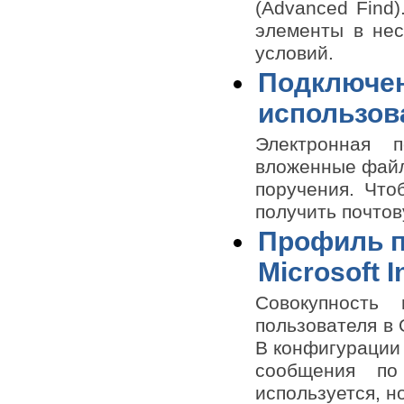
(Advanced Find
данным, макросы, настройка
базы данных Access 2003
элементы в нес
Использование Microsoft Office
условий.
2003 для работы в Интернете
Подключен
Использование нескольких
приложений Microsoft Office 2001
в одном документе. Поддержка
использов
распознавания речи и голосовое
управление компьютером.
Электронная п
вложенные файлы
поручения. Что
получить почтов
Профиль п
Microsoft I
Совокупность 
пользователя в 
В конфигурации 
сообщения по
используется, н