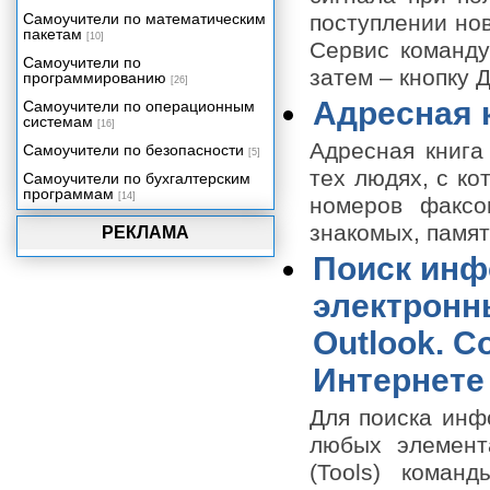
нежелательной почтой.
Самоучители по математическим
поступлении но
пакетам
Адресная книга
[10]
Сервис команду
Самоучители по
Поиск информации, хранящейся
затем – кнопку
программированию
в электронных письмах и
[26]
других элементах Outlook.
Адресная 
Самоучители по операционным
Создание почтового ящика в
системам
[16]
Интернете и его очистка.
Адресная книга
Самоучители по безопасности
Подключение к почтовому
[5]
серверу с использованием
тех людях, с ко
Самоучители по бухгалтерским
модема
программам
[14]
номеров факсо
Профиль пользователя.
знакомых, памят
Интеграция с Microsoft Internet
РЕКЛАМА
Explorer.
Поиск инф
Папки Outlook и их назначение
электронн
PowerPoint 2003 – средство для
создания и демонстрации
Outlook. С
презентаций
Знакомимся с Microsoft Access
Интернете 
2003
Использование запросов для
Для поиска инф
работы с данными
любых элемент
Создание и использование форм
в Access 2003
(Tools) коман
Отчеты, страницы доступа к