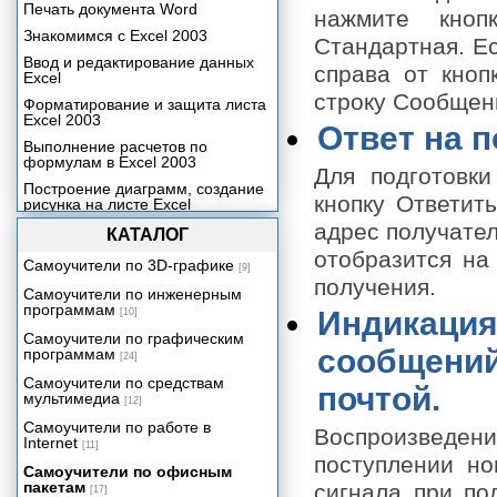
Печать документа Word
нажмите кноп
Знакомимся с Excel 2003
Стандартная. Ес
Ввод и редактирование данных
справа от кноп
Excel
строку Сообщен
Форматирование и защита листа
Excel 2003
Ответ на 
Выполнение расчетов по
формулам в Excel 2003
Для подготовк
Построение диаграмм, создание
кнопку Ответить
рисунка на листе Excel
адрес получател
Анализ данных в Excel 2003
КАТАЛОГ
отобразится на 
Печать документа и настройка
Самоучители по 3D-графике
[9]
Excel 2003
получения.
Самоучители по инженерным
Знакомимся с Outlook 2003
программам
Индикация
[10]
Начальные сведения об Outlook
Самоучители по графическим
2003
сообщений
программам
[24]
Окно Outlook 2003
Самоучители по средствам
почтой.
мультимедиа
Создание и отправка сообщения
[12]
Самоучители по работе в
Ответ на полученное
Воспроизведени
Internet
электронное письмо
[11]
поступлении но
Самоучители по офисным
Индикация о поступлении новых
пакетам
сообщений. Борьба с
сигнала при по
[17]