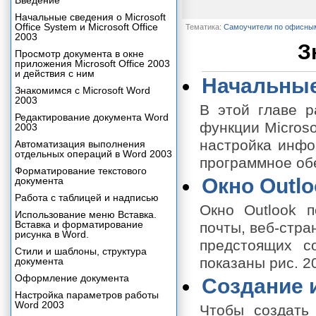
Введение
Начальные сведения о Microsoft
Office System и Microsoft Office
Тематика:
Самоучители по офисны
2003
З
Просмотр документа в окне
приложения Microsoft Office 2003
и действия с ним
Начальные
Знакомимся с Microsoft Word
2003
В этой главе р
Редактирование документа Word
функции Microso
2003
настройка инфо
Автоматизация выполнения
отдельных операций в Word 2003
программное об
Форматирование текстового
Окно Outlo
документа
Работа с таблицей и надписью
Окно Outlook п
Использование меню Вставка.
Вставка и форматирование
почты, веб-стра
рисунка в Word.
предстоящих с
Стили и шаблоны, структура
показаны рис. 20
документа
Оформление документа
Создание 
Настройка параметров работы
Word 2003
Чтобы создать 