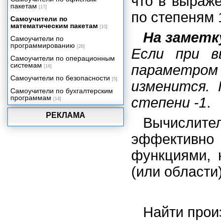
что в выраж
пакетам
[17]
по степеням 1
Самоучители по
математическим пакетам
[10]
На заметк
Самоучители по
программированию
[26]
Если при в
Самоучители по операционным
системам
параметром 
[16]
Самоучители по безопасности
[5]
изменится. 
Самоучители по бухгалтерским
программам
степени -1
.
[14]
РЕКЛАМА
Вычислит
эффективно 
функциями, 
(или области
Найти про