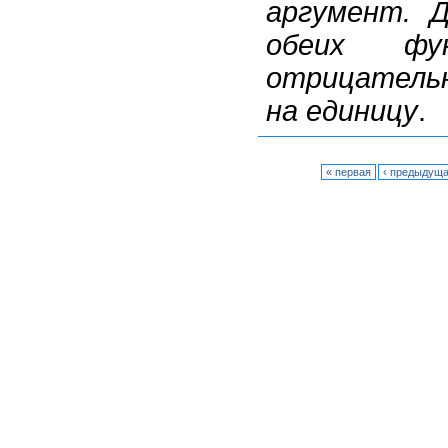
аргумент. 
обеих фу
отрицатель
на единицу
.
« первая
‹ предыдущ