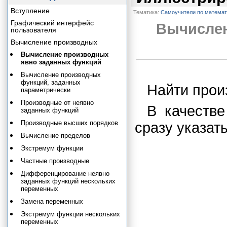
Вступление
Тематика:
Самоучители по математ
Графический интерфейс
Вычислен
пользователя
Вычисление производных
Вычисление производных
явно заданных функций
Вычисление производных
функций, заданных
Найти прои
параметрически
Производные от неявно
В качеств
заданных функций
Производные высших порядков
сразу указа
Вычисление пределов
Экстремум функции
Частные производные
Дифференцирование неявно
заданных функций нескольких
переменных
Замена переменных
Экстремум функции нескольких
переменных