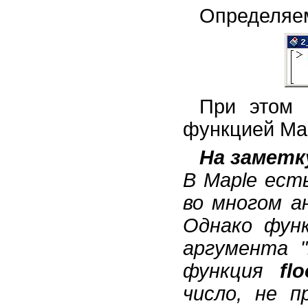
Определяем
При этом 
функцией Ma
На заметк
В Maple ест
во многом а
Однако фун
аргумента "
функция
fl
число, не п