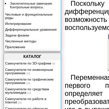
Поскольку
Заключительные замечания.
Контрольные вопросы.
дифференц
Числовые и функциональные
возможность
ряды
Интегрирование
воспользуем
Дифференциальные уравнения
Задачи физики
Численные методы
Приложение
Ответы на контрольные вопросы
КАТАЛОГ
Заключение
Самоучители по 3D-графике
[9]
Самоучители по инженерным
программам
[10]
Переменн
Самоучители по графическим
программам
первого 
[24]
Самоучители по средствам
определяе
мультимедиа
[12]
Самоучители по работе в
преобразоват
Internet
[11]
Самоучители по офисным