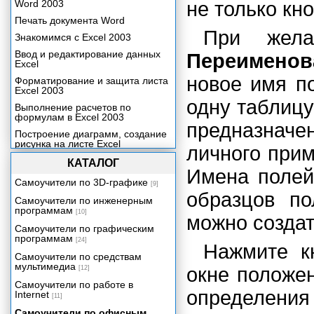
Word 2003
не только кн
Печать документа Word
При жела
Знакомимся с Excel 2003
Ввод и редактирование данных
Переименов
Excel
новое имя п
Форматирование и защита листа
Excel 2003
одну таблицу
Выполнение расчетов по
формулам в Excel 2003
предназначе
Построение диаграмм, создание
рисунка на листе Excel
личного прим
Анализ данных в Excel 2003
КАТАЛОГ
Имена полей
Печать документа и настройка
Самоучители по 3D-графике
[9]
Excel 2003
образцов по
Самоучители по инженерным
Знакомимся с Outlook 2003
программам
[10]
можно создат
Папки Outlook и их назначение
Самоучители по графическим
PowerPoint 2003 – средство для
программам
[24]
Нажмите 
создания и демонстрации
Самоучители по средствам
презентаций
мультимедиа
окне положе
[12]
Знакомимся с Microsoft Access
2003
Самоучители по работе в
определения 
Internet
[11]
Назначение Access. Запуск
Access и завершение работы с
Самоучители по офисным