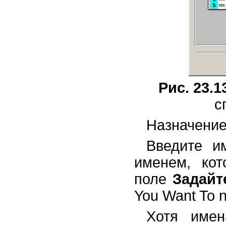
Сжатие и восстановление базы
данных. Экспорт и импорт
данных.
Использование запросов для
работы с данными
Создание и использование форм
в Access 2003
Отчеты, страницы доступа к
данным, макросы, настройка
Рис. 23.1
базы данных Access 2003
Использование Microsoft Office
с
2003 для работы в Интернете
Использование нескольких
Назначение
приложений Microsoft Office 2001
в одном документе. Поддержка
распознавания речи и голосовое
Введите и
управление компьютером.
именем, кот
поле
Задайт
You Want To n
Хотя имен