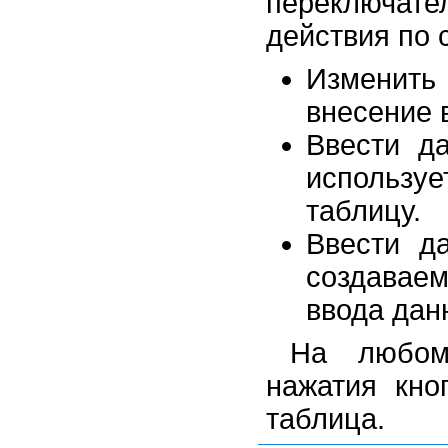
переключат
действия по 
Изменить
внесение 
Ввести д
использу
таблицу.
Ввести д
создавае
ввода дан
На любом
нажатия кн
таблица.