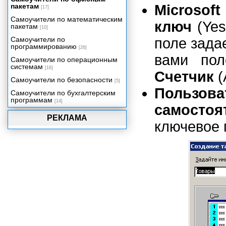
пакетам
программой.
Microsof
[17]
Отображение окна базы данных
Самоучители по математическим
ключ
(Yes
пакетам
Access на экране
[10]
Использование предыдущих
Самоучители по
поле зада
программированию
версий Access
[26]
вами пол
Создание базы данных
Самоучители по операционным
системам
[16]
Создание таблицы с
Счетчик
(
помощью мастера
Самоучители по безопасности
[5]
Пользо
Создание таблицы в режиме
Самоучители по бухгалтерским
конструктора
программам
[14]
самостоя
Создание или изменение
РЕКЛАМА
ключевого поля. Создание
ключевое 
индексов.
Ввод данных в таблицу и ее
редактирование. Форматы
чисел.
Выделение записей или поля.
Редактирование записей.
Изменение структуры таблицы.
Форматирование таблицы.
Связи между таблицами в базе
данных