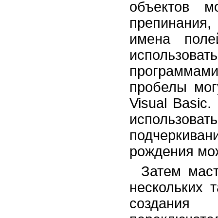
объектов м
препинания
имена поле
использова
программам
пробелы мог
Visual Basic
использова
подчеркив
рождения мож
Затем мас
нескольких 
создания